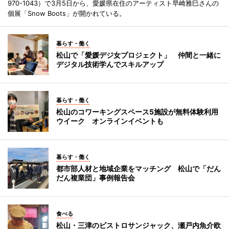
970-1043）で3月5日から、愛媛県在住のアーティスト早崎雅巳さんの
個展「Snow Boots」が開かれている。
暮らす・働く
松山で「愛媛デジ女プロジェクト」 仲間と一緒に
デジタル技術学んでスキルアップ
暮らす・働く
松山のコワーキングスペース5施設が無料体験利用
ウイーク オンラインイベントも
暮らす・働く
都市部人材と地域企業をマッチング 松山で「だん
だん複業団」事例報告会
食べる
松山・三津のビストロサンジャック、瀬戸内魚介欧