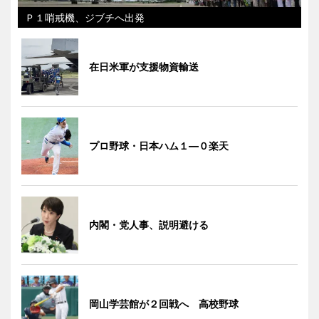
Ｐ１哨戒機、ジブチへ出発
在日米軍が支援物資輸送
プロ野球・日本ハム１―０楽天
内閣・党人事、説明避ける
岡山学芸館が２回戦へ 高校野球