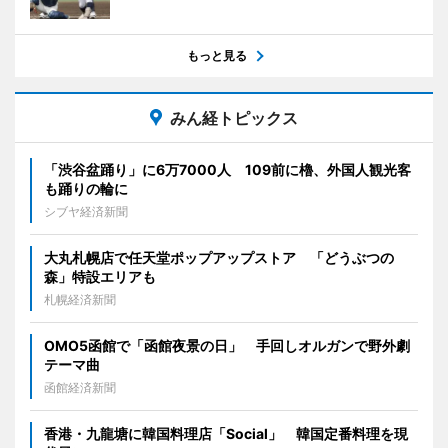
もっと見る
みん経トピックス
「渋谷盆踊り」に6万7000人 109前に櫓、外国人観光客
も踊りの輪に
シブヤ経済新聞
大丸札幌店で任天堂ポップアップストア 「どうぶつの
森」特設エリアも
札幌経済新聞
OMO5函館で「函館夜景の日」 手回しオルガンで野外劇
テーマ曲
函館経済新聞
香港・九龍塘に韓国料理店「Social」 韓国定番料理を現