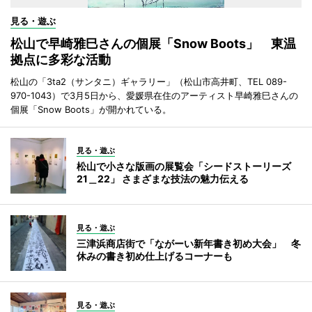
見る・遊ぶ
松山で早崎雅巳さんの個展「Snow Boots」 東温
拠点に多彩な活動
松山の「3ta2（サンタニ）ギャラリー」（松山市高井町、TEL 089-
970-1043）で3月5日から、愛媛県在住のアーティスト早崎雅巳さんの
個展「Snow Boots」が開かれている。
見る・遊ぶ
松山で小さな版画の展覧会「シードストーリーズ
21＿22」 さまざまな技法の魅力伝える
見る・遊ぶ
三津浜商店街で「ながーい新年書き初め大会」 冬
休みの書き初め仕上げるコーナーも
見る・遊ぶ