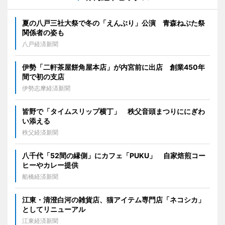
夏の八戸三社大祭で冬の「えんぶり」公演 青森ねぶた祭
関係者の姿も
八戸経済新聞
伊勢「二軒茶屋餅角屋本店」が内宮前に出店 創業450年
間で初の支店
伊勢志摩経済新聞
皆野で「タイムスリップ横丁」 秩父音頭まつりににぎわ
い添える
秩父経済新聞
八千代「52間の縁側」にカフェ「PUKU」 自家焙煎コー
ヒーやカレー提供
船橋経済新聞
江東・清澄白河の雑貨店、猫アイテム専門店「ネコシカ」
としてリニューアル
江東経済新聞