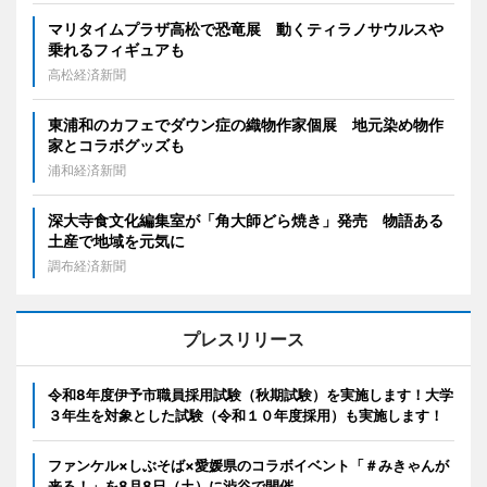
マリタイムプラザ高松で恐竜展 動くティラノサウルスや
乗れるフィギュアも
高松経済新聞
東浦和のカフェでダウン症の織物作家個展 地元染め物作
家とコラボグッズも
浦和経済新聞
深大寺食文化編集室が「角大師どら焼き」発売 物語ある
土産で地域を元気に
調布経済新聞
プレスリリース
令和8年度伊予市職員採用試験（秋期試験）を実施します！大学
３年生を対象とした試験（令和１０年度採用）も実施します！
ファンケル×しぶそば×愛媛県のコラボイベント「＃みきゃんが
来る！」を8月8日（土）に渋谷で開催