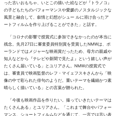
った古いおもちゃ、いとこの描いた絵などが『トラノコ』
の子どもたちのパフォーマンスや愛媛のノスタルジックな
風景と融合して、叙情と幻想がシュー ルに溶け合ったア
ートフィルムを作り上げることができた」と話す。
「コロナの影響で授賞式に参加できなかったのが本当に
残念。先月27日に審査委員特別賞を受賞したNMWは、ポ
ーランドではメジャーな映画賞だったため、母方の親戚や
知人などから『テレビや新聞で見たよ』という嬉しい声が
たくさん届いている」とユリアさん。NMWの授賞式で
は、審査員で映画監督のレフ・マイェフスキさんから「映
像の中で彩られた俳句のようだ。重いテーマを繊細かつ素
晴らしく描いている」との言葉が贈られた。
「今後も映画作品を作りたい。撮っていきたいテーマは
たくさんある」とユリアさん。「これまで舞台やパフォー
マンス、ショートフィルムなどを通じて、一言では言い表