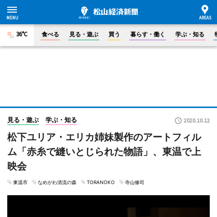
36°C
食べる
見る・遊ぶ
買う
暮らす・働く
学ぶ・知る
見る・遊ぶ
学ぶ・知る
2020.10.12
松下ユリア・エリカ姉妹製作のアートフィル
ム「赤糸で縫いとじられた物語」、東温で上
映会
東温市
なめがわ清流の森
TORANOKO
寺山修司