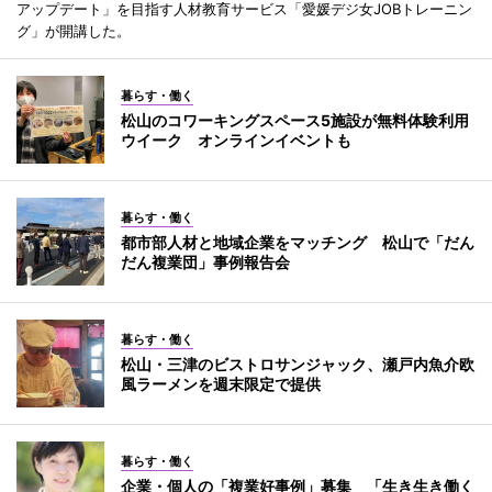
アップデート」を目指す人材教育サービス「愛媛デジ女JOBトレーニン
グ」が開講した。
暮らす・働く
松山のコワーキングスペース5施設が無料体験利用
ウイーク オンラインイベントも
暮らす・働く
都市部人材と地域企業をマッチング 松山で「だん
だん複業団」事例報告会
暮らす・働く
松山・三津のビストロサンジャック、瀬戸内魚介欧
風ラーメンを週末限定で提供
暮らす・働く
企業・個人の「複業好事例」募集 「生き生き働く