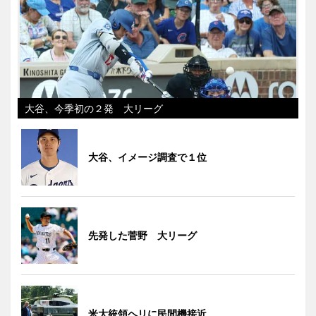
大谷、今季初の２発 大リーグ
大谷、イメージ調査で１位
先発した菅野 大リーグ
米大統領ヘリに民間機接近