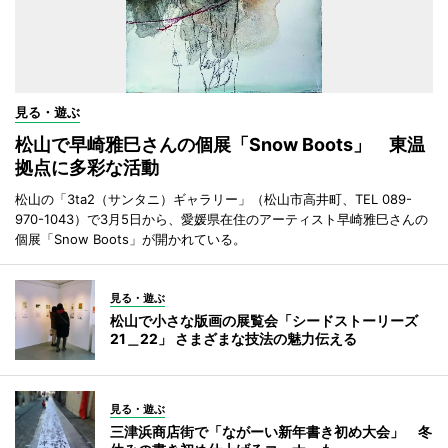
見る・遊ぶ
松山で早崎雅巳さんの個展「Snow Boots」 東温
拠点に多彩な活動
松山の「3ta2（サンタニ）ギャラリー」（松山市高井町、TEL 089-
970-1043）で3月5日から、愛媛県在住のアーティスト早崎雅巳さんの
個展「Snow Boots」が開かれている。
見る・遊ぶ
松山で小さな版画の展覧会「シードストーリーズ
21＿22」 さまざまな技法の魅力伝える
見る・遊ぶ
三津浜商店街で「ながーい新年書き初め大会」 冬