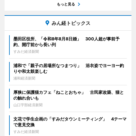
もっと見る
みん経トピックス
墨田区役所、「令和8年8月8日婚」 300人超が事前予
約、開庁前から長い列
すみだ経済新聞
浦和で「親子の居場所なつまつり」 浴衣姿でヨーヨー釣
りや和太鼓楽しむ
浦和経済新聞
厚狭に保護猫カフェ「ねことおちゃ」 古民家改築、猫と
の触れ合いも
山口宇部経済新聞
文花で学生企画の「すみだタウンミーティング」 4テーマ
で意見交換
すみだ経済新聞