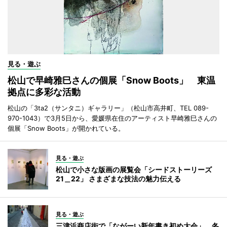
見る・遊ぶ
松山で早崎雅巳さんの個展「Snow Boots」 東温
拠点に多彩な活動
松山の「3ta2（サンタニ）ギャラリー」（松山市高井町、TEL 089-
970-1043）で3月5日から、愛媛県在住のアーティスト早崎雅巳さんの
個展「Snow Boots」が開かれている。
見る・遊ぶ
松山で小さな版画の展覧会「シードストーリーズ
21＿22」 さまざまな技法の魅力伝える
見る・遊ぶ
三津浜商店街で「ながーい新年書き初め大会」 冬