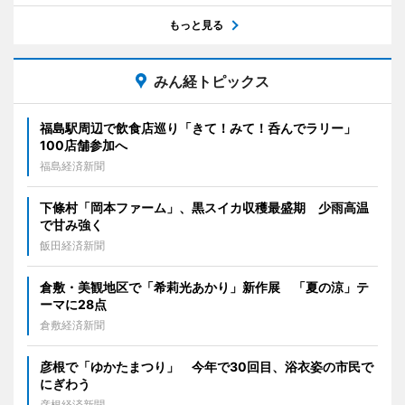
もっと見る
みん経トピックス
福島駅周辺で飲食店巡り「きて！みて！呑んでラリー」
100店舗参加へ
福島経済新聞
下條村「岡本ファーム」、黒スイカ収穫最盛期 少雨高温
で甘み強く
飯田経済新聞
倉敷・美観地区で「希莉光あかり」新作展 「夏の涼」テ
ーマに28点
倉敷経済新聞
彦根で「ゆかたまつり」 今年で30回目、浴衣姿の市民で
にぎわう
彦根経済新聞