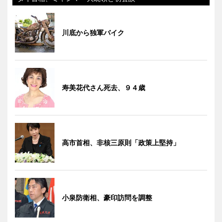
川底から独軍バイク
寿美花代さん死去、９４歳
高市首相、非核三原則「政策上堅持」
小泉防衛相、豪印訪問を調整