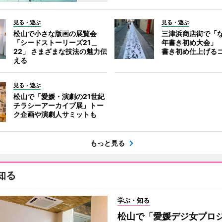
見る・遊ぶ
見る・遊ぶ
松山で小さな版画の展覧会
三津浜商店街で「
「シードストーリーズ21＿
年書き初め大会」
22」 さまざまな技法の魅力伝
書き初め仕上げる
える
見る・遊ぶ
松山で「愛媛・演劇の21世紀
チラシーアーカイブ展」トー
ク企画や演劇人サミットも
もっと見る
知る
学ぶ・知る
松山で「愛媛デジ女プロ