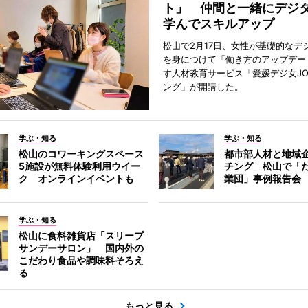
ト」 仲間と一緒にデジ
学んでスキルアップ
松山で2月17日、女性が基礎的なデ
を身につけて「働き方のアップデー
す人材教育サービス「愛媛デジ女JO
ング」が開講した。
学ぶ・知る
学ぶ・知る
松山のコワーキングスペース
都市部人材と地域
5施設が無料体験利用ウイー
チング 松山で「
ク オンラインイベントも
業団」事例報告会
学ぶ・知る
松山に食料雑貨店「スリープ
サンデーサロン」 国内外の
こだわり食品や調味料そろえ
る
もっと見る