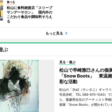
食べる
松山に食料雑貨店「スリープ
サンデーサロン」 国内外の
こだわり食品や調味料そろえ
る
もっと見る
遊ぶ
見る・遊ぶ
松山で早崎雅巳さんの個
「Snow Boots」 東温
彩な活動
松山の「3ta2（サンタニ）ギャラ
市高井町、TEL 089-970-1043）
ら、愛媛県在住のアーティスト早崎
個展「Snow Boots」が開かれてい