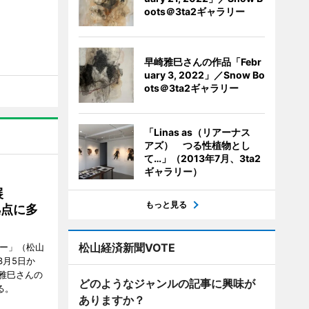
oots＠3ta2ギャラリー
早崎雅巳さんの作品「Febr
uary 3, 2022」／Snow Bo
ots＠3ta2ギャラリー
「Linas as（リアーナス
アズ） つる性植物とし
て…」（2013年7月、3ta2
ギャラリー）
展
もっと見る
拠点に多
松山経済新聞VOTE
リー」（松山
で3月5日か
雅巳さんの
どのようなジャンルの記事に興味が
る。
ありますか？