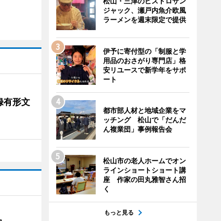
松山・三津のビストロサン
ジャック、瀬戸内魚介欧風
ラーメンを週末限定で提供
伊予に寄付型の「制服と学
用品のおさがり専門店」格
安リユースで新学年をサポ
ート
録有形文
都市部人材と地域企業をマ
ッチング 松山で「だんだ
ん複業団」事例報告会
松山市の老人ホームでオン
ラインショートショート講
座 作家の田丸雅智さん招
く
もっと見る