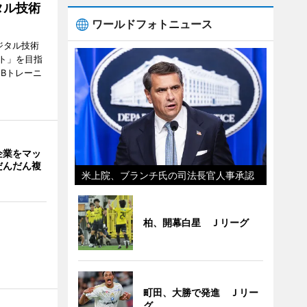
タル技術
ワールドフォトニュース
ジタル技術
ト」を目指
Bトレーニ
企業をマッ
だんだん複
米上院、ブランチ氏の司法長官人事承認
柏、開幕白星 Ｊリーグ
町田、大勝で発進 Ｊリー
グ