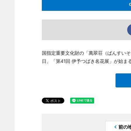
国指定重要文化財の「萬翠荘（ばんすいそう）」（
日、「第41回 伊予つばき名花展」が始ま
前の