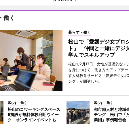
・働く
暮らす・働く
松山で「愛媛デジ女プロ
ト」 仲間と一緒にデジ
学んでスキルアップ
松山で2月17日、女性が基礎的なデ
を身につけて「働き方のアップデー
す人材教育サービス「愛媛デジ女JO
ング」が開講した。
暮らす・働く
暮らす・働く
松山のコワーキングスペース
都市部人材と地域
5施設が無料体験利用ウイー
チング 松山で「
ク オンラインイベントも
業団」事例報告会