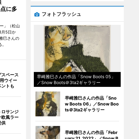
展
拠点に多
フォトフラッシュ
リー」（松山
で3月5日か
雅巳さんの
る。
グスペース
早崎雅巳さんの作品「Snow Boots 05」
利用ウイー
／Snow Boots＠3ta2ギャラリー
ベントも
早崎雅巳さんの作品「Sno
w Boots 06」／Snow Boo
ts＠3ta2ギャラリー
トロサンジ
介欧風ラー
提供
早崎雅巳さんの作品「Febr
uary 21, 2022」／Snow B