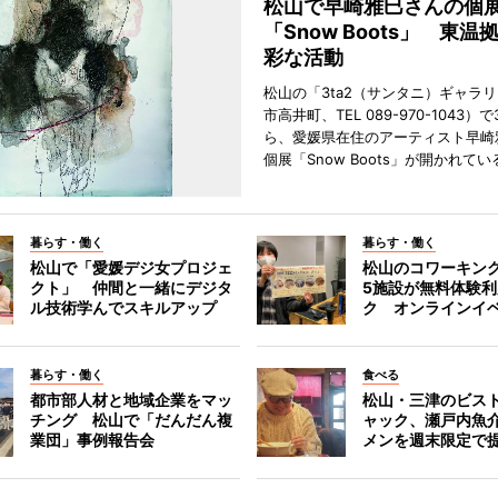
松山で早崎雅巳さんの個
「Snow Boots」 東温
彩な活動
松山の「3ta2（サンタニ）ギャラ
市高井町、TEL 089-970-1043）
ら、愛媛県在住のアーティスト早崎
個展「Snow Boots」が開かれてい
暮らす・働く
暮らす・働く
松山で「愛媛デジ女プロジェ
松山のコワーキン
クト」 仲間と一緒にデジタ
5施設が無料体験
ル技術学んでスキルアップ
ク オンラインイ
暮らす・働く
食べる
都市部人材と地域企業をマッ
松山・三津のビス
チング 松山で「だんだん複
ャック、瀬戸内魚
業団」事例報告会
メンを週末限定で