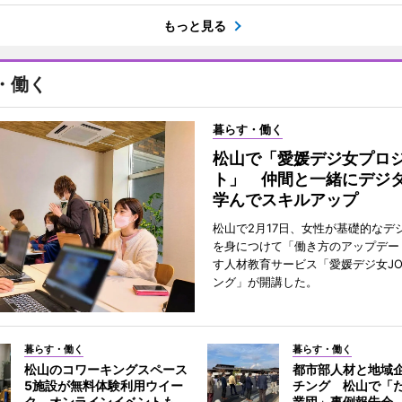
もっと見る
・働く
暮らす・働く
松山で「愛媛デジ女プロ
ト」 仲間と一緒にデジ
学んでスキルアップ
松山で2月17日、女性が基礎的なデ
を身につけて「働き方のアップデー
す人材教育サービス「愛媛デジ女JO
ング」が開講した。
暮らす・働く
暮らす・働く
松山のコワーキングスペース
都市部人材と地域
5施設が無料体験利用ウイー
チング 松山で「
ク オンラインイベントも
業団」事例報告会