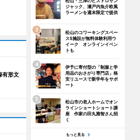
松山・三津のビストロサン
ジャック、瀬戸内魚介欧風
ラーメンを週末限定で提供
松山のコワーキングスペー
ス5施設が無料体験利用ウ
イーク オンラインイベン
トも
伊予に寄付型の「制服と学
用品のおさがり専門店」格
録有形文
安リユースで新学年をサポ
ート
松山市の老人ホームでオン
ラインショートショート講
座 作家の田丸雅智さん招
く
もっと見る