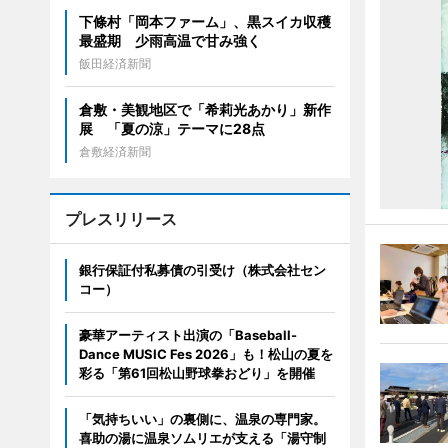
下條村「岡本ファーム」、黒スイカ収穫
最盛期 少雨高温で甘み強く
飯田経済新聞
倉敷・美観地区で「希莉光あかり」新作
展 「夏の涼」テーマに28点
倉敷経済新聞
プレスリリース
銀行保証付私募債の引受け（株式会社セン
コー）
豪華アーティスト出演の「Baseball-
Dance MUSIC Fes 2026」も！松山の夏を
彩る「第61回松山野球拳おどり」を開催
「気持ちいい」の裏側に、温泉の専門家。
喜助の湯に温泉ソムリエが支える「湯守制