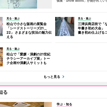
個展「Snow Boots」が開かれてい
見る・遊ぶ
見る・遊ぶ
松山で小さな版画の展覧会
三津浜商店街で「
「シードストーリーズ21＿
年書き初め大会」
22」 さまざまな技法の魅力伝
書き初め仕上げる
える
見る・遊ぶ
松山で「愛媛・演劇の21世紀
チラシーアーカイブ展」トー
ク企画や演劇人サミットも
もっと見る
知る
学ぶ・知る