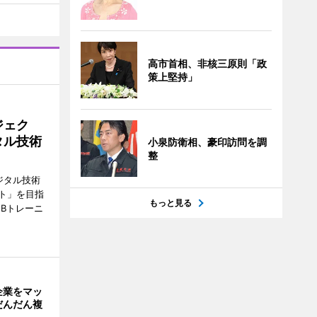
高市首相、非核三原則「政
策上堅持」
ジェク
タル技術
小泉防衛相、豪印訪問を調
整
ジタル技術
ト」を目指
もっと見る
Bトレーニ
企業をマッ
だんだん複