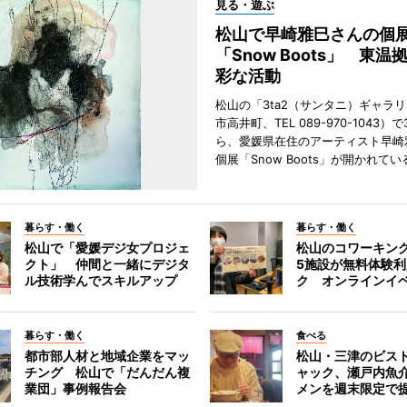
見る・遊ぶ
松山で早崎雅巳さんの個
「Snow Boots」 東温
彩な活動
松山の「3ta2（サンタニ）ギャラ
市高井町、TEL 089-970-1043）
ら、愛媛県在住のアーティスト早崎
個展「Snow Boots」が開かれてい
暮らす・働く
暮らす・働く
松山で「愛媛デジ女プロジェ
松山のコワーキン
クト」 仲間と一緒にデジタ
5施設が無料体験
ル技術学んでスキルアップ
ク オンラインイ
暮らす・働く
食べる
都市部人材と地域企業をマッ
松山・三津のビス
チング 松山で「だんだん複
ャック、瀬戸内魚
業団」事例報告会
メンを週末限定で