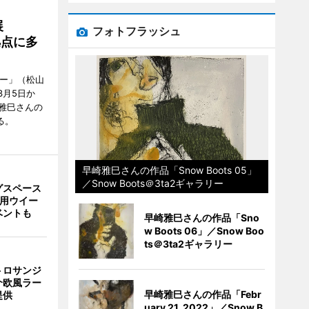
展
フォトフラッシュ
拠点に多
リー」（松山
で3月5日か
雅巳さんの
る。
早崎雅巳さんの作品「Snow Boots 05」
／Snow Boots＠3ta2ギャラリー
グスペース
利用ウイー
ベントも
早崎雅巳さんの作品「Sno
w Boots 06」／Snow Boo
ts＠3ta2ギャラリー
トロサンジ
介欧風ラー
早崎雅巳さんの作品「Febr
提供
uary 21, 2022」／Snow B