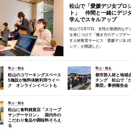
松山で「愛媛デジ女プロ
ト」 仲間と一緒にデジ
学んでスキルアップ
松山で2月17日、女性が基礎的なデ
を身につけて「働き方のアップデー
す人材教育サービス「愛媛デジ女JO
ング」が開講した。
学ぶ・知る
学ぶ・知る
松山のコワーキングスペース
都市部人材と地域
5施設が無料体験利用ウイー
チング 松山で「
ク オンラインイベントも
業団」事例報告会
学ぶ・知る
松山に食料雑貨店「スリープ
サンデーサロン」 国内外の
こだわり食品や調味料そろえ
る