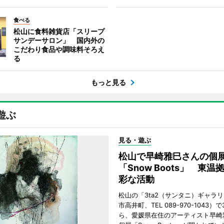
食べる
松山に食料雑貨店「スリープ
サンデーサロン」 国内外の
こだわり食品や調味料そろえ
る
もっと見る
遊ぶ
見る・遊ぶ
松山で早崎雅巳さんの個
「Snow Boots」 東温
彩な活動
松山の「3ta2（サンタニ）ギャラ
市高井町、TEL 089-970-1043）
ら、愛媛県在住のアーティスト早崎