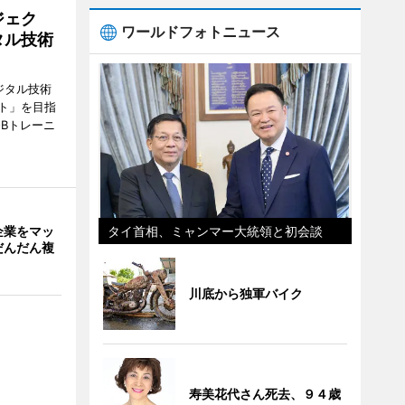
ジェク
ワールドフォトニュース
タル技術
ジタル技術
ト」を目指
Bトレーニ
タイ首相、ミャンマー大統領と初会談
企業をマッ
だんだん複
川底から独軍バイク
寿美花代さん死去、９４歳