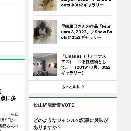
oots＠3ta2ギャラリー
早崎雅巳さんの作品「Febr
uary 3, 2022」／Snow Bo
ots＠3ta2ギャラリー
「Linas as（リアーナス
アズ） つる性植物とし
て…」（2013年7月、3ta2
ギャラリー）
もっと見る
展
拠点に多
松山経済新聞VOTE
リー」（松山
どのようなジャンルの記事に興味が
で3月5日か
雅巳さんの
ありますか？