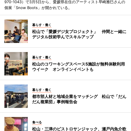
970-1043）で3月5日から、愛媛県在住のアーティスト早崎雅巳さんの
個展「Snow Boots」が開かれている。
暮らす・働く
松山で「愛媛デジ女プロジェクト」 仲間と一緒に
デジタル技術学んでスキルアップ
暮らす・働く
松山のコワーキングスペース5施設が無料体験利用
ウイーク オンラインイベントも
暮らす・働く
都市部人材と地域企業をマッチング 松山で「だん
だん複業団」事例報告会
食べる
松山・三津のビストロサンジャック、瀬戸内魚介欧