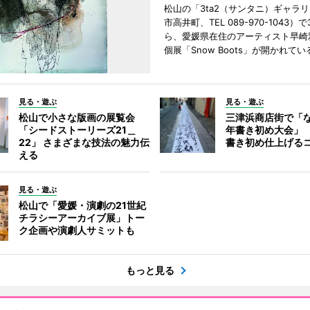
松山の「3ta2（サンタニ）ギャラ
市高井町、TEL 089-970-1043）
ら、愛媛県在住のアーティスト早崎
個展「Snow Boots」が開かれてい
見る・遊ぶ
見る・遊ぶ
松山で小さな版画の展覧会
三津浜商店街で「
「シードストーリーズ21＿
年書き初め大会」
22」 さまざまな技法の魅力伝
書き初め仕上げる
える
見る・遊ぶ
松山で「愛媛・演劇の21世紀
チラシーアーカイブ展」トー
ク企画や演劇人サミットも
もっと見る