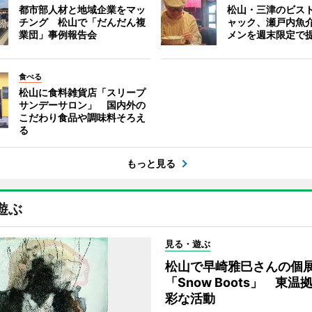
都市部人材と地域企業をマッ
松山・三津のビス
チング 松山で「だんだん複
ャック、瀬戸内魚
業団」事例報告会
メンを週末限定で
食べる
松山に食料雑貨店「スリープ
サンデーサロン」 国内外の
こだわり食品や調味料そろえ
る
もっと見る
遊ぶ
見る・遊ぶ
松山で早崎雅巳さんの個
「Snow Boots」 東温
彩な活動