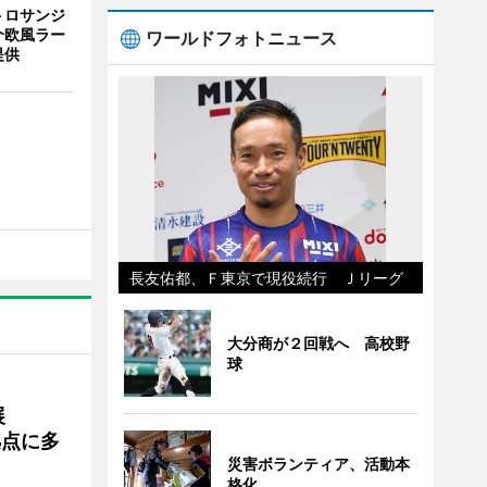
トロサンジ
介欧風ラー
ワールドフォトニュース
提供
長友佑都、Ｆ東京で現役続行 Ｊリーグ
大分商が２回戦へ 高校野
球
展
拠点に多
災害ボランティア、活動本
格化