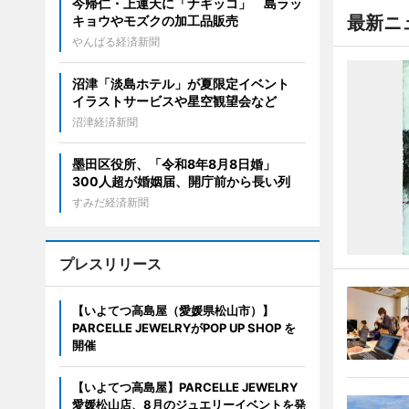
今帰仁・上運天に「ナギッコ」 島ラッ
最新ニ
キョウやモズクの加工品販売
やんばる経済新聞
沼津「淡島ホテル」が夏限定イベント
イラストサービスや星空観望会など
沼津経済新聞
墨田区役所、「令和8年8月8日婚」
300人超が婚姻届、開庁前から長い列
すみだ経済新聞
プレスリリース
【いよてつ高島屋（愛媛県松山市）】
PARCELLE JEWELRYがPOP UP SHOP を
開催
【いよてつ高島屋】PARCELLE JEWELRY
愛媛松山店、8月のジュエリーイベントを発