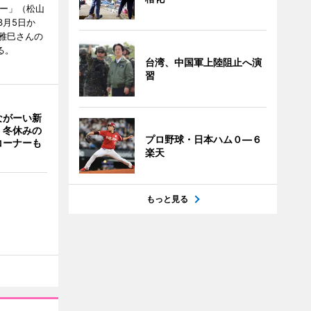
リー」（松山
で3月5日か
雅巳さんの
る。
台湾、中国軍上陸阻止へ演
習
ながーい新
 冬休みの
プロ野球・日本ハム０―６
コーナーも
楽天
もっと見る