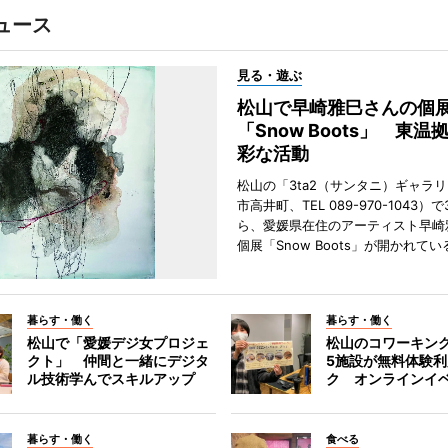
ュース
見る・遊ぶ
松山で早崎雅巳さんの個
「Snow Boots」 東温
彩な活動
松山の「3ta2（サンタニ）ギャラ
市高井町、TEL 089-970-1043）
ら、愛媛県在住のアーティスト早崎
個展「Snow Boots」が開かれてい
暮らす・働く
暮らす・働く
松山で「愛媛デジ女プロジェ
松山のコワーキン
クト」 仲間と一緒にデジタ
5施設が無料体験
ル技術学んでスキルアップ
ク オンラインイ
暮らす・働く
食べる