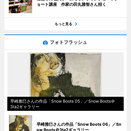
ョート講座 作家の田丸雅智さん招く
もっと見る
フォトフラッシュ
早崎雅巳さんの作品「Snow Boots 05」／Snow Boots＠
3ta2ギャラリー
早崎雅巳さんの作品「Snow Boots 06」／Sn
ow Boots＠3ta2ギャラリー