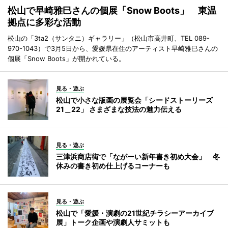
松山で早崎雅巳さんの個展「Snow Boots」 東温
拠点に多彩な活動
松山の「3ta2（サンタニ）ギャラリー」（松山市高井町、TEL 089-
970-1043）で3月5日から、愛媛県在住のアーティスト早崎雅巳さんの
個展「Snow Boots」が開かれている。
見る・遊ぶ
松山で小さな版画の展覧会「シードストーリーズ
21＿22」 さまざまな技法の魅力伝える
見る・遊ぶ
三津浜商店街で「ながーい新年書き初め大会」 冬
休みの書き初め仕上げるコーナーも
見る・遊ぶ
松山で「愛媛・演劇の21世紀チラシーアーカイブ
展」トーク企画や演劇人サミットも