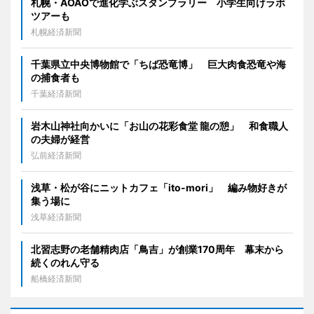
札幌・AOAOで進化学ぶスタンプラリー 小学生向けラボ
ツアーも
札幌経済新聞
千葉県立中央博物館で「ちば恐竜博」 巨大肉食恐竜や海
の捕食者も
千葉経済新聞
岩木山神社向かいに「お山の花彩食堂 龍の憩」 和食職人
の夫婦が経営
弘前経済新聞
浅草・松が谷にニットカフェ「ito-mori」 編み物好きが
集う場に
浅草経済新聞
北習志野の老舗精肉店「鳥吉」が創業170周年 幕末から
続くのれん守る
船橋経済新聞