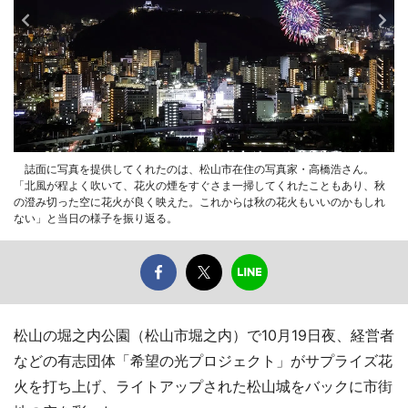
誌面に写真を提供してくれたのは、松山市在住の写真家・高橋浩さん。
「北風が程よく吹いて、花火の煙をすぐさま一掃してくれたこともあり、秋
の澄み切った空に花火が良く映えた。これからは秋の花火もいいのかもしれ
ない」と当日の様子を振り返る。
松山の堀之内公園（松山市堀之内）で10月19日夜、経営者
などの有志団体「希望の光プロジェクト」がサプライズ花
火を打ち上げ、ライトアップされた松山城をバックに市街