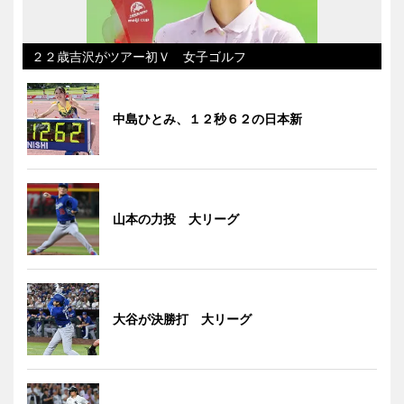
２２歳吉沢がツアー初Ｖ 女子ゴルフ
中島ひとみ、１２秒６２の日本新
山本の力投 大リーグ
大谷が決勝打 大リーグ