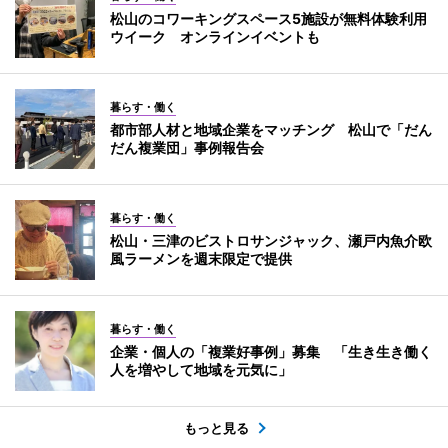
松山のコワーキングスペース5施設が無料体験利用
ウイーク オンラインイベントも
暮らす・働く
都市部人材と地域企業をマッチング 松山で「だん
だん複業団」事例報告会
暮らす・働く
松山・三津のビストロサンジャック、瀬戸内魚介欧
風ラーメンを週末限定で提供
暮らす・働く
企業・個人の「複業好事例」募集 「生き生き働く
人を増やして地域を元気に」
もっと見る