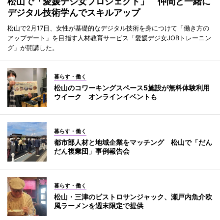
松山で「愛媛デジ女プロジェクト」 仲間と一緒に
デジタル技術学んでスキルアップ
松山で2月17日、女性が基礎的なデジタル技術を身につけて「働き方の
アップデート」を目指す人材教育サービス「愛媛デジ女JOBトレーニン
グ」が開講した。
暮らす・働く
松山のコワーキングスペース5施設が無料体験利用
ウイーク オンラインイベントも
暮らす・働く
都市部人材と地域企業をマッチング 松山で「だん
だん複業団」事例報告会
暮らす・働く
松山・三津のビストロサンジャック、瀬戸内魚介欧
風ラーメンを週末限定で提供