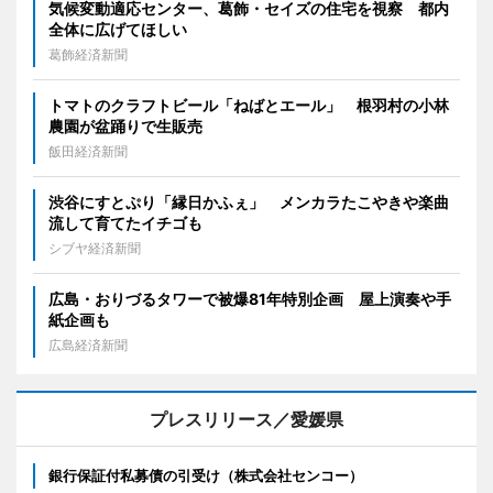
気候変動適応センター、葛飾・セイズの住宅を視察 都内
全体に広げてほしい
葛飾経済新聞
トマトのクラフトビール「ねばとエール」 根羽村の小林
農園が盆踊りで生販売
飯田経済新聞
渋谷にすとぷり「縁日かふぇ」 メンカラたこやきや楽曲
流して育てたイチゴも
シブヤ経済新聞
広島・おりづるタワーで被爆81年特別企画 屋上演奏や手
紙企画も
広島経済新聞
プレスリリース／愛媛県
銀行保証付私募債の引受け（株式会社センコー）