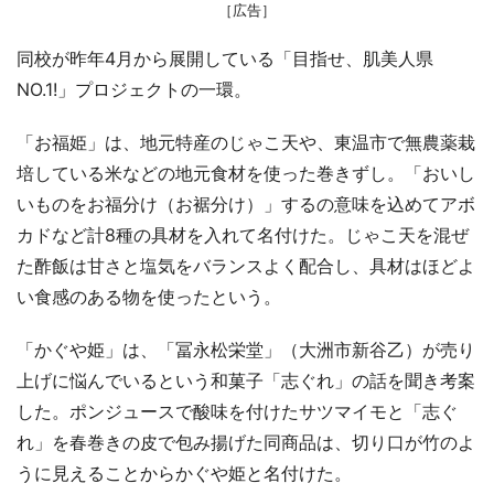
［広告］
同校が昨年4月から展開している「目指せ、肌美人県
NO.1!」プロジェクトの一環。
「お福姫」は、地元特産のじゃこ天や、東温市で無農薬栽
培している米などの地元食材を使った巻きずし。「おいし
いものをお福分け（お裾分け）」するの意味を込めてアボ
カドなど計8種の具材を入れて名付けた。じゃこ天を混ぜ
た酢飯は甘さと塩気をバランスよく配合し、具材はほどよ
い食感のある物を使ったという。
「かぐや姫」は、「冨永松栄堂」（大洲市新谷乙）が売り
上げに悩んでいるという和菓子「志ぐれ」の話を聞き考案
した。ポンジュースで酸味を付けたサツマイモと「志ぐ
れ」を春巻きの皮で包み揚げた同商品は、切り口が竹のよ
うに見えることからかぐや姫と名付けた。