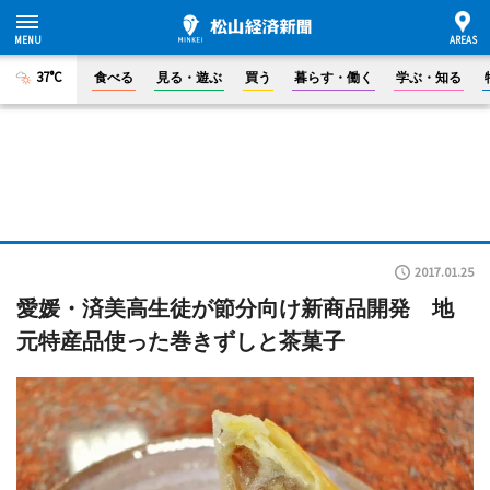
37°C
食べる
見る・遊ぶ
買う
暮らす・働く
学ぶ・知る
2017.01.25
愛媛・済美高生徒が節分向け新商品開発 地
元特産品使った巻きずしと茶菓子