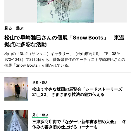
見る・遊ぶ
松山で早崎雅巳さんの個展「Snow Boots」 東温
拠点に多彩な活動
松山の「3ta2（サンタニ）ギャラリー」（松山市高井町、TEL 089-
970-1043）で3月5日から、愛媛県在住のアーティスト早崎雅巳さんの
個展「Snow Boots」が開かれている。
見る・遊ぶ
松山で小さな版画の展覧会「シードストーリーズ
21＿22」 さまざまな技法の魅力伝える
見る・遊ぶ
三津浜商店街で「ながーい新年書き初め大会」 冬
休みの書き初め仕上げるコーナーも