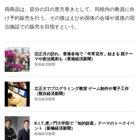
両商品は、節分の日の恵方巻きとして、同校内の教員に向
け予約販売を行う。その後はえひめ国体の会場や道後の宿
泊施設での販売を目指すという。
旧正月の訪れ、香港各地で「年宵花市」始まる 酉テー
マや政治風刺も（香港経済新聞）
香港経済新聞
立正大でプログラミング教室 ゲーム制作や電子工作
（熊谷経済新聞）
熊谷経済新聞
K.I.T.虎ノ門大学院で「知的財産」テーマのトークイベ
ント（新橋経済新聞）
新橋経済新聞