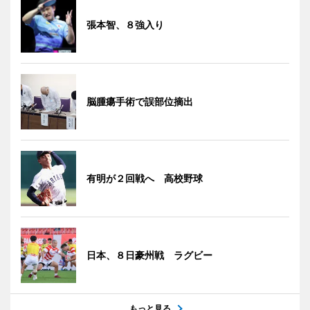
張本智、８強入り
脳腫瘍手術で誤部位摘出
有明が２回戦へ 高校野球
日本、８日豪州戦 ラグビー
もっと見る