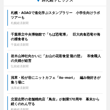
札幌・AOAOで進化学ぶスタンプラリー 小学生向けラボ
ツアーも
札幌経済新聞
千葉県立中央博物館で「ちば恐竜博」 巨大肉食恐竜や海
の捕食者も
千葉経済新聞
岩木山神社向かいに「お山の花彩食堂 龍の憩」 和食職人
の夫婦が経営
弘前経済新聞
浅草・松が谷にニットカフェ「ito-mori」 編み物好きが
集う場に
浅草経済新聞
北習志野の老舗精肉店「鳥吉」が創業170周年 幕末から
続くのれん守る
船橋経済新聞