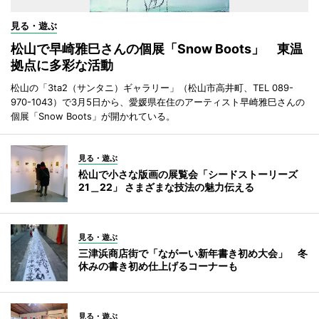
見る・遊ぶ
松山で早崎雅巳さんの個展「Snow Boots」 東温
拠点に多彩な活動
松山の「3ta2（サンタニ）ギャラリー」（松山市高井町、TEL 089-
970-1043）で3月5日から、愛媛県在住のアーティスト早崎雅巳さんの
個展「Snow Boots」が開かれている。
見る・遊ぶ
松山で小さな版画の展覧会「シードストーリーズ
21＿22」 さまざまな技法の魅力伝える
見る・遊ぶ
三津浜商店街で「ながーい新年書き初め大会」 冬
休みの書き初め仕上げるコーナーも
見る・遊ぶ