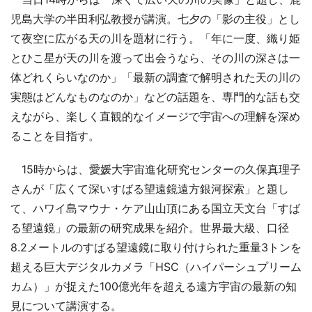
児島大学の半田利弘教授が講演。七夕の「影の主役」とし
て夜空に広がる天の川を題材に行う。「年に一度、織り姫
とひこ星が天の川を渡って出会うなら、その川の深さは一
体どれくらいなのか」「最新の調査で解明された天の川の
実態はどんなものなのか」などの話題を、専門的な話も交
えながら、楽しく直観的なイメージで宇宙への理解を深め
ることを目指す。
15時からは、愛媛大宇宙進化研究センターの久保真理子
さんが「広くて深いすばる望遠鏡遠方銀河探索」と題し
て、ハワイ島マウナ・ケア山山頂にある国立天文台「すば
る望遠鏡」の最新の研究成果を紹介。世界最大級、口径
8.2メートルのすばる望遠鏡に取り付けられた重量3トンを
超える巨大デジタルカメラ「HSC（ハイパーシュプリーム
カム）」が捉えた100億光年を超える遠方宇宙の最新の知
見について講演する。