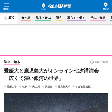
35°C
食べる
見る・遊ぶ
買う
暮らす・働く
学ぶ・知る
学ぶ・知る
2021.06.30
愛媛大と鹿児島大がオンライン七夕講演会
「広くて深い銀河の世界」
愛媛大学
七夕
天の川
講演会
鹿児島大学
すばる望遠鏡