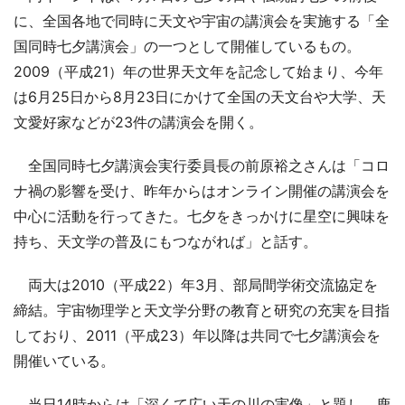
に、全国各地で同時に天文や宇宙の講演会を実施する「全
国同時七夕講演会」の一つとして開催しているもの。
2009（平成21）年の世界天文年を記念して始まり、今年
は6月25日から8月23日にかけて全国の天文台や大学、天
文愛好家などが23件の講演会を開く。
全国同時七夕講演会実行委員長の前原裕之さんは「コロ
ナ禍の影響を受け、昨年からはオンライン開催の講演会を
中心に活動を行ってきた。七夕をきっかけに星空に興味を
持ち、天文学の普及にもつながれば」と話す。
両大は2010（平成22）年3月、部局間学術交流協定を
締結。宇宙物理学と天文学分野の教育と研究の充実を目指
しており、2011（平成23）年以降は共同で七夕講演会を
開催いている。
当日14時からは「深くて広い天の川の実像」と題し、鹿