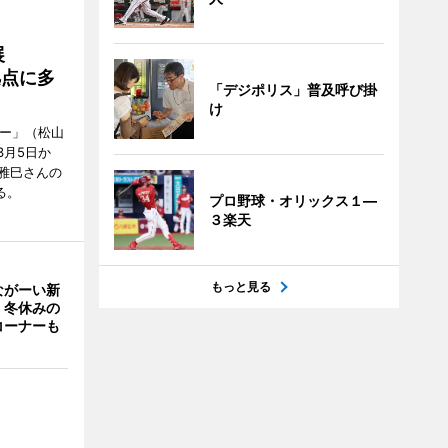
展
拠点に多
「デジポリス」普及呼び掛
け
リー」（松山
で3月5日か
雅巳さんの
る。
プロ野球・オリックス１―
３楽天
もっと見る
ながーい新
 冬休みの
コーナーも