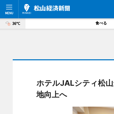
食べる
36°C
ホテルJALシティ松
地向上へ