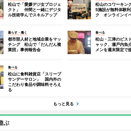
松山で「愛媛デジ女プロジェ
松山のコワーキン
クト」 仲間と一緒にデジタ
5施設が無料体験
ル技術学んでスキルアップ
ク オンラインイ
暮らす・働く
食べる
都市部人材と地域企業をマッ
松山・三津のビス
チング 松山で「だんだん複
ャック、瀬戸内魚
業団」事例報告会
メンを週末限定で
食べる
松山に食料雑貨店「スリープ
サンデーサロン」 国内外の
こだわり食品や調味料そろえ
る
もっと見る
遊ぶ