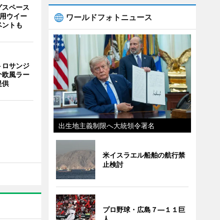
グスペース
利用ウイー
ワールドフォトニュース
ベントも
トロサンジ
介欧風ラー
提供
出生地主義制限へ大統領令署名
米イスラエル船舶の航行禁
止検討
プロ野球・広島７―１１巨
人