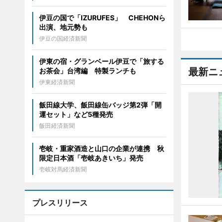
伊豆の国で「IZURUFES」 CHEHONら
出演、地元勢も
伊豆の国経済新聞
伊東の宿・グランベール伊豆で「旅する
最新ニ
お茶会」台湾編 特製ランチも
伊東経済新聞
飯田線大学、飯田線缶バッジ第2弾「開
運セット」など5種発売
飯田経済新聞
壱岐・重家酒造と山口の企業が連携 秋
限定日本酒「壱岐あきいち」発売
壱岐対馬経済新聞
プレスリリース