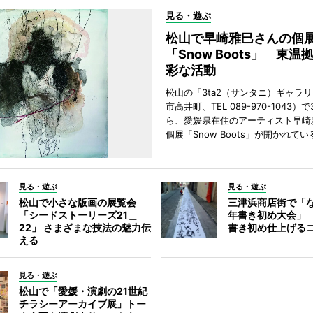
見る・遊ぶ
松山で早崎雅巳さんの個
「Snow Boots」 東温
彩な活動
松山の「3ta2（サンタニ）ギャラ
市高井町、TEL 089-970-1043）
ら、愛媛県在住のアーティスト早崎
個展「Snow Boots」が開かれてい
見る・遊ぶ
見る・遊ぶ
松山で小さな版画の展覧会
三津浜商店街で「
「シードストーリーズ21＿
年書き初め大会」
22」 さまざまな技法の魅力伝
書き初め仕上げる
える
見る・遊ぶ
松山で「愛媛・演劇の21世紀
チラシーアーカイブ展」トー