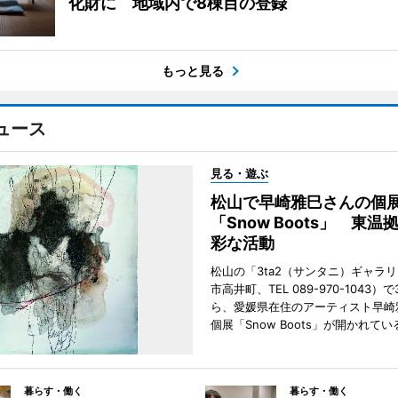
化財に 地域内で8棟目の登録
もっと見る
ュース
見る・遊ぶ
松山で早崎雅巳さんの個
「Snow Boots」 東温
彩な活動
松山の「3ta2（サンタニ）ギャラ
市高井町、TEL 089-970-1043）
ら、愛媛県在住のアーティスト早崎
個展「Snow Boots」が開かれてい
暮らす・働く
暮らす・働く