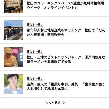
松山のコワーキングスペース5施設が無料体験利用
ウイーク オンラインイベントも
暮らす・働く
都市部人材と地域企業をマッチング 松山で「だん
だん複業団」事例報告会
暮らす・働く
松山・三津のビストロサンジャック、瀬戸内魚介欧
風ラーメンを週末限定で提供
暮らす・働く
企業・個人の「複業好事例」募集 「生き生き働く
人を増やして地域を元気に」
もっと見る