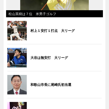
松山英樹は７位 米男子ゴルフ
村上１安打１打点 大リーグ
大谷は無安打 大リーグ
和歌山市長に尾崎氏初当選