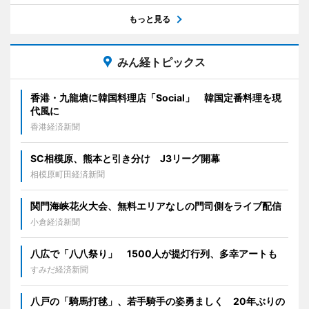
もっと見る
みん経トピックス
香港・九龍塘に韓国料理店「Social」 韓国定番料理を現
代風に
香港経済新聞
SC相模原、熊本と引き分け J3リーグ開幕
相模原町田経済新聞
関門海峡花火大会、無料エリアなしの門司側をライブ配信
小倉経済新聞
八広で「八八祭り」 1500人が提灯行列、多幸アートも
すみだ経済新聞
八戸の「騎馬打毬」、若手騎手の姿勇ましく 20年ぶりの