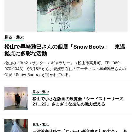
見る・遊ぶ
松山で早崎雅巳さんの個展「Snow Boots」 東温
拠点に多彩な活動
松山の「3ta2（サンタニ）ギャラリー」（松山市高井町、TEL 089-
970-1043）で3月5日から、愛媛県在住のアーティスト早崎雅巳さんの
個展「Snow Boots」が開かれている。
見る・遊ぶ
松山で小さな版画の展覧会「シードストーリーズ
21＿22」 さまざまな技法の魅力伝える
見る・遊ぶ
三津浜商店街で「ながーい新年書き初め大会」 冬