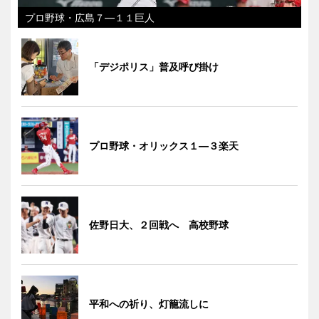
プロ野球・広島７―１１巨人
「デジポリス」普及呼び掛け
プロ野球・オリックス１―３楽天
佐野日大、２回戦へ 高校野球
平和への祈り、灯籠流しに