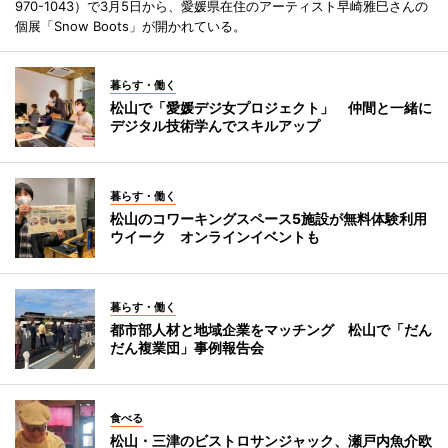
970-1043）で3月5日から、愛媛県在住のアーティスト早崎雅巳さんの
個展「Snow Boots」が開かれている。
暮らす・働く
松山で「愛媛デジ女プロジェクト」 仲間と一緒に
デジタル技術学んでスキルアップ
暮らす・働く
松山のコワーキングスペース5施設が無料体験利用
ウイーク オンラインイベントも
暮らす・働く
都市部人材と地域企業をマッチング 松山で「だん
だん複業団」事例報告会
食べる
松山・三津のビストロサンジャック、瀬戸内魚介欧