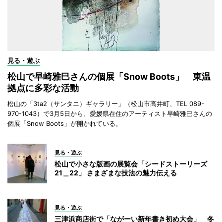
見る・遊ぶ
松山で早崎雅巳さんの個展「Snow Boots」 東温
拠点に多彩な活動
松山の「3ta2（サンタニ）ギャラリー」（松山市高井町、TEL 089-
970-1043）で3月5日から、愛媛県在住のアーティスト早崎雅巳さんの
個展「Snow Boots」が開かれている。
見る・遊ぶ
松山で小さな版画の展覧会「シードストーリーズ
21＿22」 さまざまな技法の魅力伝える
見る・遊ぶ
三津浜商店街で「ながーい新年書き初め大会」 冬