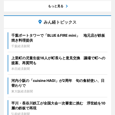
もっと見る
みん経トピックス
千葉ポートタワーで「BLUE＆FIRE mini」 地元店が鉄板
焼き料理提供
千葉経済新聞
上里町の児童生徒16人が町長らと意見交換 議場で町への
提案、再質問も
本庄経済新聞
河内小阪の「cuisine HAGI」が2周年 旬の食材使い、日
替わりで
東大阪経済新聞
平川・長谷川鉄工が全国大会一次審査に挑む 浮世絵を10
層の鉄板で再現
弘前経済新聞