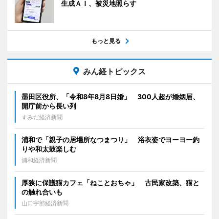
生成ＡＩ、被災地照らす
もっと見る
みん経トピックス
墨田区役所、「令和8年8月8日婚」 300人超が婚姻届、
開庁前から長い列
すみだ経済新聞
浦和で「親子の居場所なつまつり」 浴衣姿でヨーヨー釣
りや和太鼓楽しむ
浦和経済新聞
厚狭に保護猫カフェ「ねことおちゃ」 古民家改築、猫と
の触れ合いも
山口宇部経済新聞