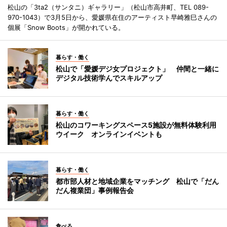
松山の「3ta2（サンタニ）ギャラリー」（松山市高井町、TEL 089-
970-1043）で3月5日から、愛媛県在住のアーティスト早崎雅巳さんの
個展「Snow Boots」が開かれている。
暮らす・働く
松山で「愛媛デジ女プロジェクト」 仲間と一緒に
デジタル技術学んでスキルアップ
暮らす・働く
松山のコワーキングスペース5施設が無料体験利用
ウイーク オンラインイベントも
暮らす・働く
都市部人材と地域企業をマッチング 松山で「だん
だん複業団」事例報告会
食べる