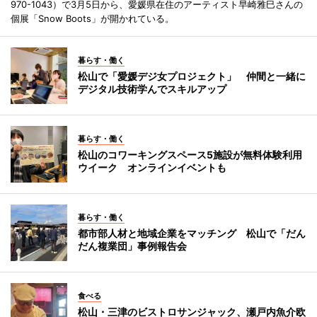
970-1043）で3月5日から、愛媛県在住のアーティスト早崎雅巳さんの
個展「Snow Boots」が開かれている。
暮らす・働く
松山で「愛媛デジ女プロジェクト」 仲間と一緒に
デジタル技術学んでスキルアップ
暮らす・働く
松山のコワーキングスペース5施設が無料体験利用
ウイーク オンラインイベントも
暮らす・働く
都市部人材と地域企業をマッチング 松山で「だん
だん複業団」事例報告会
食べる
松山・三津のビストロサンジャック、瀬戸内魚介欧