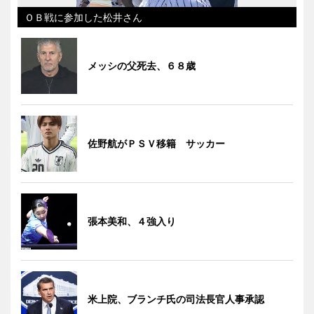
ＯＢ戦に参加した松井さん
メッシの父死去、６８歳
佐野航がＰＳＶ移籍 サッカー
張本美和、４強入り
米上院、ブランチ氏の司法長官人事承認