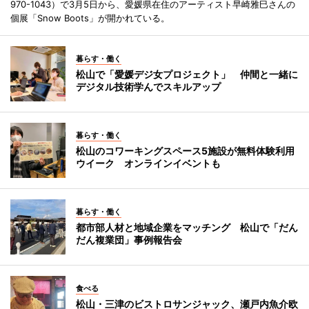
970-1043）で3月5日から、愛媛県在住のアーティスト早崎雅巳さんの
個展「Snow Boots」が開かれている。
暮らす・働く
松山で「愛媛デジ女プロジェクト」 仲間と一緒に
デジタル技術学んでスキルアップ
暮らす・働く
松山のコワーキングスペース5施設が無料体験利用
ウイーク オンラインイベントも
暮らす・働く
都市部人材と地域企業をマッチング 松山で「だん
だん複業団」事例報告会
食べる
松山・三津のビストロサンジャック、瀬戸内魚介欧