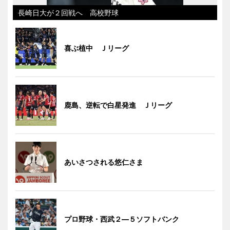
長崎日大が２回戦へ 高校野球
喜ぶ植中 Ｊリーグ
鹿島、逆転で白星発進 Ｊリーグ
あいさつされる悠仁さま
プロ野球・西武２―５ソフトバンク