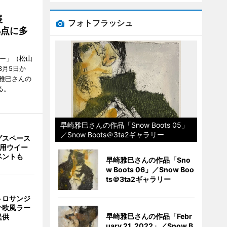
展
フォトフラッシュ
拠点に多
リー」（松山
で3月5日か
雅巳さんの
る。
早崎雅巳さんの作品「Snow Boots 05」
／Snow Boots＠3ta2ギャラリー
グスペース
利用ウイー
ベントも
早崎雅巳さんの作品「Sno
w Boots 06」／Snow Boo
ts＠3ta2ギャラリー
トロサンジ
介欧風ラー
早崎雅巳さんの作品「Febr
提供
uary 21, 2022」／Snow B