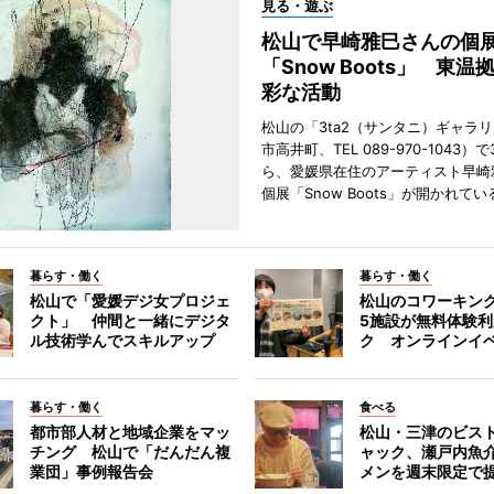
見る・遊ぶ
松山で早崎雅巳さんの個
「Snow Boots」 東温
彩な活動
松山の「3ta2（サンタニ）ギャラ
市高井町、TEL 089-970-1043）
ら、愛媛県在住のアーティスト早崎
個展「Snow Boots」が開かれてい
暮らす・働く
暮らす・働く
松山で「愛媛デジ女プロジェ
松山のコワーキン
クト」 仲間と一緒にデジタ
5施設が無料体験
ル技術学んでスキルアップ
ク オンラインイ
暮らす・働く
食べる
都市部人材と地域企業をマッ
松山・三津のビス
チング 松山で「だんだん複
ャック、瀬戸内魚
業団」事例報告会
メンを週末限定で