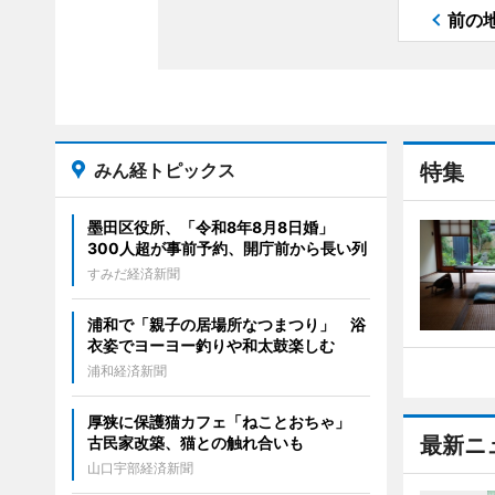
前の
みん経トピックス
特集
墨田区役所、「令和8年8月8日婚」
300人超が事前予約、開庁前から長い列
すみだ経済新聞
浦和で「親子の居場所なつまつり」 浴
衣姿でヨーヨー釣りや和太鼓楽しむ
浦和経済新聞
厚狭に保護猫カフェ「ねことおちゃ」
最新ニ
古民家改築、猫との触れ合いも
山口宇部経済新聞