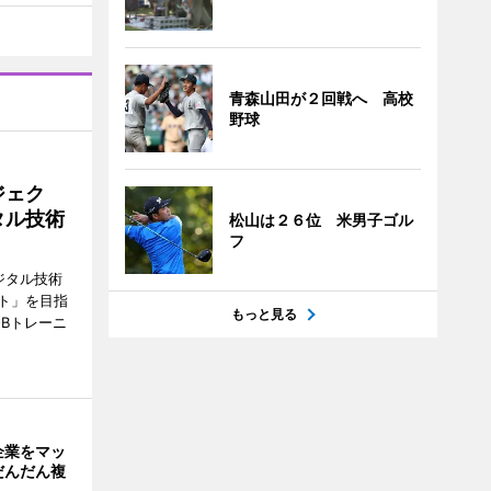
青森山田が２回戦へ 高校
野球
ジェク
タル技術
松山は２６位 米男子ゴル
フ
ジタル技術
ト」を目指
もっと見る
Bトレーニ
企業をマッ
だんだん複