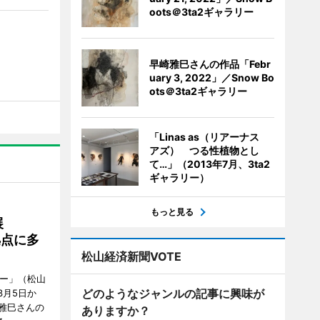
oots＠3ta2ギャラリー
早崎雅巳さんの作品「Febr
uary 3, 2022」／Snow Bo
ots＠3ta2ギャラリー
「Linas as（リアーナス
アズ） つる性植物とし
て…」（2013年7月、3ta2
ギャラリー）
もっと見る
展
拠点に多
松山経済新聞VOTE
リー」（松山
どのようなジャンルの記事に興味が
で3月5日か
雅巳さんの
ありますか？