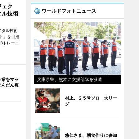
ジェク
ワールドフォトニュース
タル技術
ジタル技術
ト」を目指
Bトレーニ
兵庫県警、熊本に支援部隊を派遣
企業をマッ
だんだん複
村上、２５号ソロ 大リー
グ
悠仁さま、朝食作りに参加