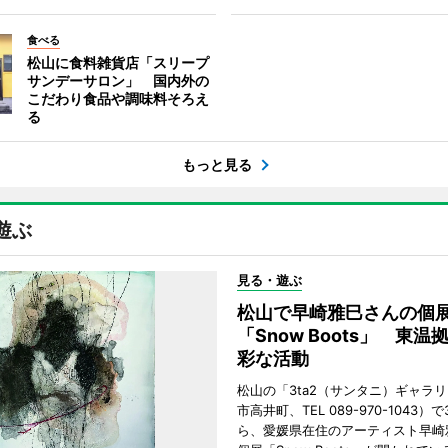
食べる
松山に食料雑貨店「スリープ
サンデーサロン」 国内外の
こだわり食品や調味料そろえ
る
もっと見る
遊ぶ
見る・遊ぶ
松山で早崎雅巳さんの個
「Snow Boots」 東温
彩な活動
松山の「3ta2（サンタニ）ギャラ
市高井町、TEL 089-970-1043）
ら、愛媛県在住のアーティスト早崎