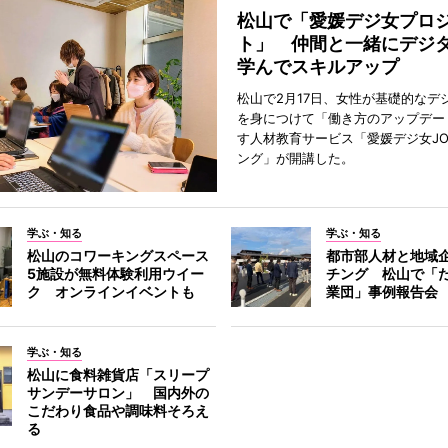
松山で「愛媛デジ女プロ
ト」 仲間と一緒にデジ
学んでスキルアップ
松山で2月17日、女性が基礎的なデ
を身につけて「働き方のアップデー
す人材教育サービス「愛媛デジ女JO
ング」が開講した。
学ぶ・知る
学ぶ・知る
松山のコワーキングスペース
都市部人材と地域
5施設が無料体験利用ウイー
チング 松山で「
ク オンラインイベントも
業団」事例報告会
学ぶ・知る
松山に食料雑貨店「スリープ
サンデーサロン」 国内外の
こだわり食品や調味料そろえ
る