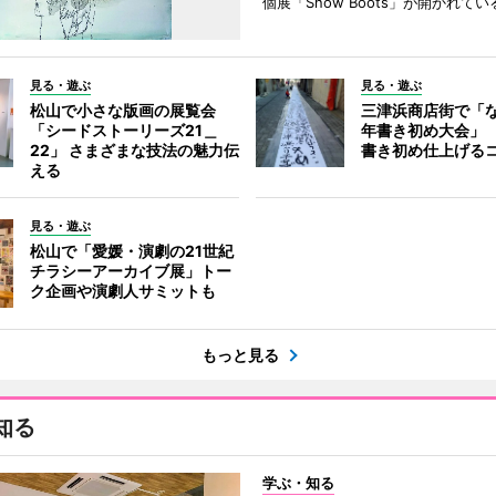
個展「Snow Boots」が開かれてい
見る・遊ぶ
見る・遊ぶ
松山で小さな版画の展覧会
三津浜商店街で「
「シードストーリーズ21＿
年書き初め大会」
22」 さまざまな技法の魅力伝
書き初め仕上げる
える
見る・遊ぶ
松山で「愛媛・演劇の21世紀
チラシーアーカイブ展」トー
ク企画や演劇人サミットも
もっと見る
知る
学ぶ・知る