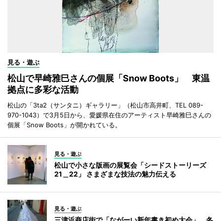
見る・遊ぶ
松山で早崎雅巳さんの個展「Snow Boots」 東温
拠点に多彩な活動
松山の「3ta2（サンタニ）ギャラリー」（松山市高井町、TEL 089-
970-1043）で3月5日から、愛媛県在住のアーティスト早崎雅巳さんの
個展「Snow Boots」が開かれている。
見る・遊ぶ
松山で小さな版画の展覧会「シードストーリーズ
21＿22」 さまざまな技法の魅力伝える
見る・遊ぶ
三津浜商店街で「ながーい新年書き初め大会」 冬