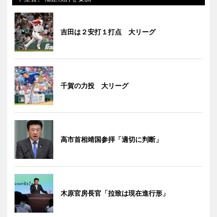
吉田は２安打１打点 大リーグ
千賀の力投 大リーグ
高市首相靖国参拝「適切に判断」
木原官房長官「拉致は現在進行形」