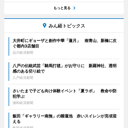
もっと見る
みん経トピックス
大井町にギョーザと創作中華「蓮月」 南青山、新橋に次
ぐ都内3店舗目
品川経済新聞
八戸の伝統武芸「騎馬打毬」がお守りに 新羅神社、透明
感のある切り絵で
八戸経済新聞
さいたまで子ども向け体験イベント「夏ラボ」 救命や防
犯学ぶ
浦和経済新聞
飯田「ギャラリー南無」の睡蓮池 赤いスイレンが見頃迎
える
飯田経済新聞