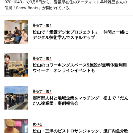
970-1043）で3月5日から、愛媛県在住のアーティスト早崎雅巳さんの
個展「Snow Boots」が開かれている。
暮らす・働く
松山で「愛媛デジ女プロジェクト」 仲間と一緒に
デジタル技術学んでスキルアップ
暮らす・働く
松山のコワーキングスペース5施設が無料体験利用
ウイーク オンラインイベントも
暮らす・働く
都市部人材と地域企業をマッチング 松山で「だん
だん複業団」事例報告会
食べる
松山・三津のビストロサンジャック、瀬戸内魚介欧