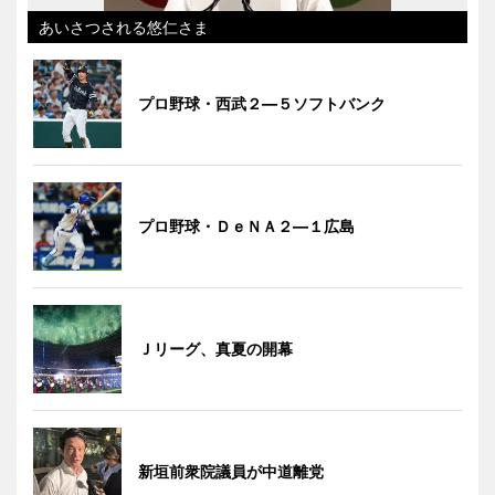
あいさつされる悠仁さま
プロ野球・西武２―５ソフトバンク
プロ野球・ＤｅＮＡ２―１広島
Ｊリーグ、真夏の開幕
新垣前衆院議員が中道離党