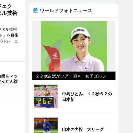
ジェク
ワールドフォトニュース
タル技術
ジタル技術
ト」を目指
Bトレーニ
２２歳吉沢がツアー初Ｖ 女子ゴルフ
企業をマッ
だんだん複
中島ひとみ、１２秒６２の
日本新
山本の力投 大リーグ