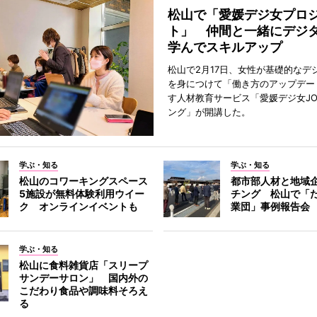
松山で「愛媛デジ女プロ
ト」 仲間と一緒にデジ
学んでスキルアップ
松山で2月17日、女性が基礎的なデ
を身につけて「働き方のアップデー
す人材教育サービス「愛媛デジ女JO
ング」が開講した。
学ぶ・知る
学ぶ・知る
松山のコワーキングスペース
都市部人材と地域
5施設が無料体験利用ウイー
チング 松山で「
ク オンラインイベントも
業団」事例報告会
学ぶ・知る
松山に食料雑貨店「スリープ
サンデーサロン」 国内外の
こだわり食品や調味料そろえ
る