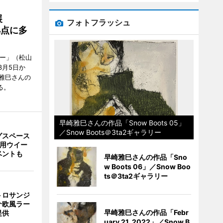
展
フォトフラッシュ
拠点に多
リー」（松山
で3月5日か
雅巳さんの
る。
早崎雅巳さんの作品「Snow Boots 05」
／Snow Boots＠3ta2ギャラリー
グスペース
利用ウイー
ベントも
早崎雅巳さんの作品「Sno
w Boots 06」／Snow Boo
ts＠3ta2ギャラリー
トロサンジ
介欧風ラー
早崎雅巳さんの作品「Febr
提供
uary 21, 2022」／Snow B