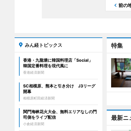
前の
みん経トピックス
特集
香港・九龍塘に韓国料理店「Social」
韓国定番料理を現代風に
香港経済新聞
SC相模原、熊本と引き分け J3リーグ
開幕
相模原町田経済新聞
関門海峡花火大会、無料エリアなしの門
最新ニ
司側をライブ配信
小倉経済新聞