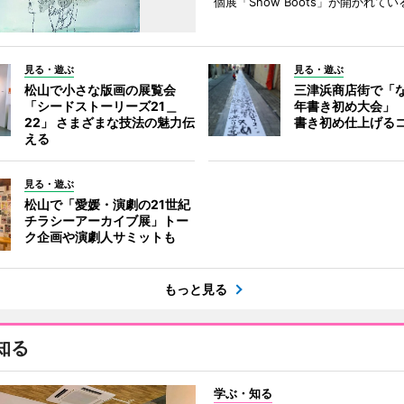
個展「Snow Boots」が開かれてい
見る・遊ぶ
見る・遊ぶ
松山で小さな版画の展覧会
三津浜商店街で「
「シードストーリーズ21＿
年書き初め大会」
22」 さまざまな技法の魅力伝
書き初め仕上げる
える
見る・遊ぶ
松山で「愛媛・演劇の21世紀
チラシーアーカイブ展」トー
ク企画や演劇人サミットも
もっと見る
知る
学ぶ・知る