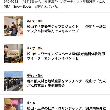
970-1043）で3月5日から、愛媛県在住のアーティスト早崎雅巳さんの
個展「Snow Boots」が開かれている。
暮らす・働く
松山で「愛媛デジ女プロジェクト」 仲間と一緒に
デジタル技術学んでスキルアップ
暮らす・働く
松山のコワーキングスペース5施設が無料体験利用
ウイーク オンラインイベントも
暮らす・働く
都市部人材と地域企業をマッチング 松山で「だん
だん複業団」事例報告会
食べる
松山・三津のビストロサンジャック、瀬戸内魚介欧