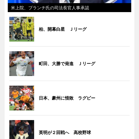
米上院、ブランチ氏の司法長官人事承認
柏、開幕白星 Ｊリーグ
町田、大勝で発進 Ｊリーグ
日本、豪州に惜敗 ラグビー
英明が２回戦へ 高校野球