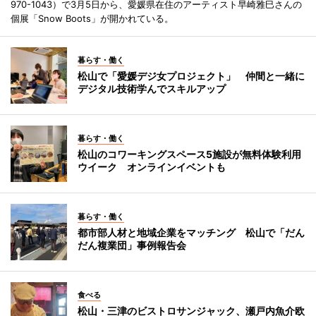
970-1043）で3月5日から、愛媛県在住のアーティスト早崎雅巳さんの
個展「Snow Boots」が開かれている。
暮らす・働く
松山で「愛媛デジ女プロジェクト」 仲間と一緒に
デジタル技術学んでスキルアップ
暮らす・働く
松山のコワーキングスペース5施設が無料体験利用
ウイーク オンラインイベントも
暮らす・働く
都市部人材と地域企業をマッチング 松山で「だん
だん複業団」事例報告会
食べる
松山・三津のビストロサンジャック、瀬戸内魚介欧