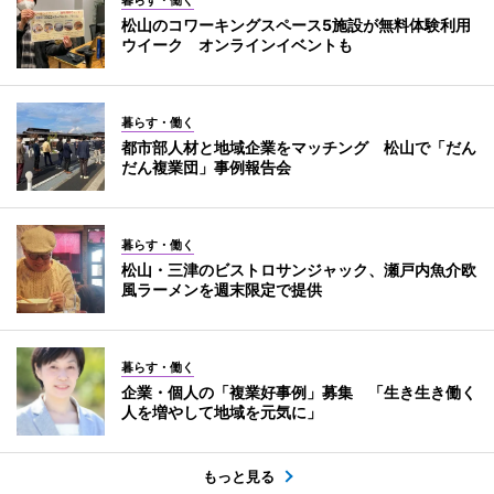
暮らす・働く
松山のコワーキングスペース5施設が無料体験利用
ウイーク オンラインイベントも
暮らす・働く
都市部人材と地域企業をマッチング 松山で「だん
だん複業団」事例報告会
暮らす・働く
松山・三津のビストロサンジャック、瀬戸内魚介欧
風ラーメンを週末限定で提供
暮らす・働く
企業・個人の「複業好事例」募集 「生き生き働く
人を増やして地域を元気に」
もっと見る