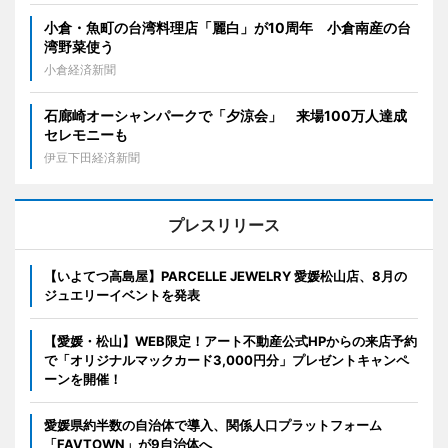
小倉・魚町の台湾料理店「麗白」が10周年 小倉南産の台
湾野菜使う
小倉経済新聞
石廊崎オーシャンパークで「夕涼会」 来場100万人達成
セレモニーも
伊豆下田経済新聞
プレスリリース
【いよてつ高島屋】PARCELLE JEWELRY 愛媛松山店、8月の
ジュエリーイベントを発表
【愛媛・松山】WEB限定！アート不動産公式HPからの来店予約
で「オリジナルマックカード3,000円分」プレゼントキャンペ
ーンを開催！
愛媛県約半数の自治体で導入、関係人口プラットフォーム
「FAVTOWN」が9自治体へ