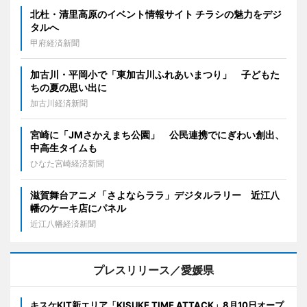
北杜・清里高原のイベント情報サイト チラシの魅力をデジ
タルへ
甲府経済新聞
加古川・平岡小で「東加古川ふれあいまつり」 子どもた
ちの夏の思い出に
加古川経済新聞
宮崎に「JMさかえまち公園」 公民連携でにぎわい創出、
中高生タイムも
ひなた宮崎経済新聞
滋賀舞台アニメ「さよならララ」デジタルラリー 近江八
幡のケーキ店にパネル
近江八幡経済新聞
プレスリリース／愛媛県
キスケKIT新エリア「KISUKE TIME ATTACK」8月10日オープ