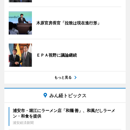
木原官房長官「拉致は現在進行形」
ＥＰＡ視野に議論継続
もっと見る
みん経トピックス
浦安市・堀江にラーメン店「和麺 善」、和風だしラーメ
ン・和食を提供
浦安経済新聞