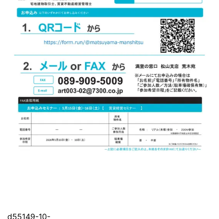
d55149-10-