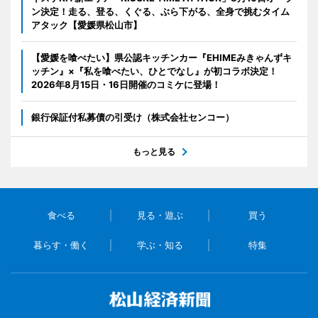
ン決定！走る、登る、くぐる、ぶら下がる、全身で挑むタイム
アタック【愛媛県松山市】
【愛媛を喰べたい】県公認キッチンカー『EHIMEみきゃんずキ
ッチン』×『私を喰べたい、ひとでなし』が初コラボ決定！
2026年8月15日・16日開催のコミケに登場！
銀行保証付私募債の引受け（株式会社センコー）
もっと見る
食べる
見る・遊ぶ
買う
暮らす・働く
学ぶ・知る
特集