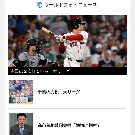
ワールドフォトニュース
吉田は２安打１打点 大リーグ
千賀の力投 大リーグ
高市首相靖国参拝「適切に判断」