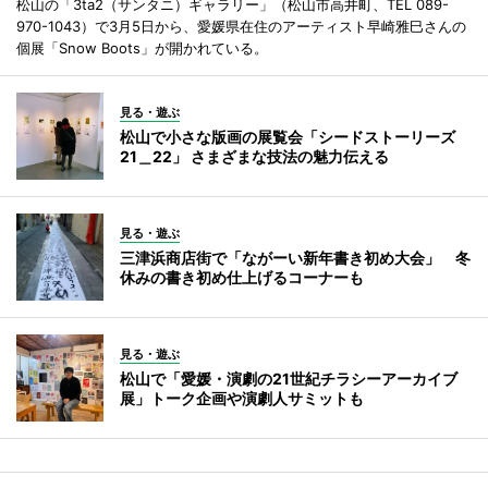
松山の「3ta2（サンタニ）ギャラリー」（松山市高井町、TEL 089-
970-1043）で3月5日から、愛媛県在住のアーティスト早崎雅巳さんの
個展「Snow Boots」が開かれている。
見る・遊ぶ
松山で小さな版画の展覧会「シードストーリーズ
21＿22」 さまざまな技法の魅力伝える
見る・遊ぶ
三津浜商店街で「ながーい新年書き初め大会」 冬
休みの書き初め仕上げるコーナーも
見る・遊ぶ
松山で「愛媛・演劇の21世紀チラシーアーカイブ
展」トーク企画や演劇人サミットも