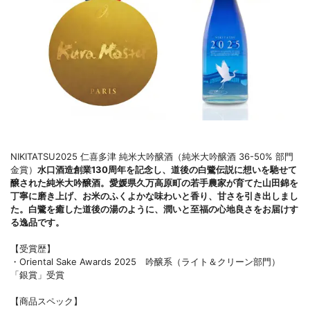
NIKITATSU2025 仁喜多津 純米大吟醸酒（純米大吟醸酒 36-50% 部門
金賞）
水口酒造創業130周年を記念し、道後の白鷺伝説に想いを馳せて
醸された純米大吟醸酒。愛媛県久万高原町の若手農家が育てた山田錦を
丁寧に磨き上げ、お米のふくよかな味わいと香り、甘さを引き出しまし
た。白鷺を癒した道後の湯のように、潤いと至福の心地良さをお届けす
る逸品です。
【受賞歴】
・Oriental Sake Awards 2025 吟醸系（ライト＆クリーン部門）
「銀賞」受賞
【商品スペック】