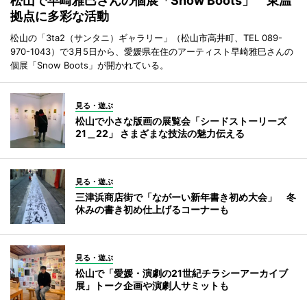
松山で早崎雅巳さんの個展「Snow Boots」 東温
拠点に多彩な活動
松山の「3ta2（サンタニ）ギャラリー」（松山市高井町、TEL 089-
970-1043）で3月5日から、愛媛県在住のアーティスト早崎雅巳さんの
個展「Snow Boots」が開かれている。
見る・遊ぶ
松山で小さな版画の展覧会「シードストーリーズ
21＿22」 さまざまな技法の魅力伝える
見る・遊ぶ
三津浜商店街で「ながーい新年書き初め大会」 冬
休みの書き初め仕上げるコーナーも
見る・遊ぶ
松山で「愛媛・演劇の21世紀チラシーアーカイブ
展」トーク企画や演劇人サミットも