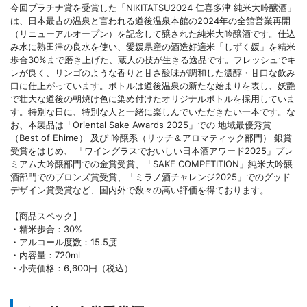
今回プラチナ賞を受賞した「NIKITATSU2024 仁喜多津 純米大吟醸酒」
は、日本最古の温泉と言われる道後温泉本館の2024年の全館営業再開
（リニューアルオープン）を記念して醸された純米大吟醸酒です。仕込
み水に熟田津の良水を使い、愛媛県産の酒造好適米「しずく媛」を精米
歩合30%まで磨き上げた、蔵人の技が生きる逸品です。フレッシュでキ
レが良く、リンゴのような香りと甘さ酸味が調和した濃醇・甘口な飲み
口に仕上がっています。ボトルは道後温泉の新たな始まりを表し、妖艶
で壮大な道後の朝焼け色に染め付けたオリジナルボトルを採用していま
す。特別な日に、特別な人と一緒に楽しんでいただきたい一本です。な
お、本製品は「Oriental Sake Awards 2025」での 地域最優秀賞
（Best of Ehime） 及び 吟醸系（リッチ＆アロマティック部門） 銀賞
受賞をはじめ、 「ワイングラスでおいしい日本酒アワード2025」プレ
ミアム大吟醸部門での金賞受賞、「SAKE COMPETITION」純米大吟醸
酒部門でのブロンズ賞受賞、「ミラノ酒チャレンジ2025」でのグッド
デザイン賞受賞など、国内外で数々の高い評価を得ております。
【商品スペック】
・精米歩合：30%
・アルコール度数：15.5度
・内容量：720ml
・小売価格：6,600円（税込）