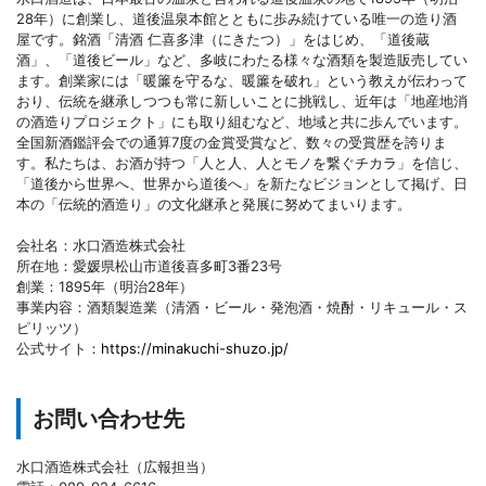
28年）に創業し、道後温泉本館とともに歩み続けている唯一の造り酒
屋です。銘酒「清酒 仁喜多津（にきたつ）」をはじめ、「道後蔵
酒」、「道後ビール」など、多岐にわたる様々な酒類を製造販売してい
ます。創業家には「暖簾を守るな、暖簾を破れ」という教えが伝わって
おり、伝統を継承しつつも常に新しいことに挑戦し、近年は「地産地消
の酒造りプロジェクト」にも取り組むなど、地域と共に歩んでいます。
全国新酒鑑評会での通算7度の金賞受賞など、数々の受賞歴を誇りま
す。私たちは、お酒が持つ「人と人、人とモノを繋ぐチカラ」を信じ、
「道後から世界へ、世界から道後へ」を新たなビジョンとして掲げ、日
本の「伝統的酒造り」の文化継承と発展に努めてまいります。
会社名：水口酒造株式会社
所在地：愛媛県松山市道後喜多町3番23号
創業：1895年（明治28年）
事業内容：酒類製造業（清酒・ビール・発泡酒・焼酎・リキュール・ス
ピリッツ）
公式サイト：
https://minakuchi-shuzo.jp/
お問い合わせ先
水口酒造株式会社（広報担当）