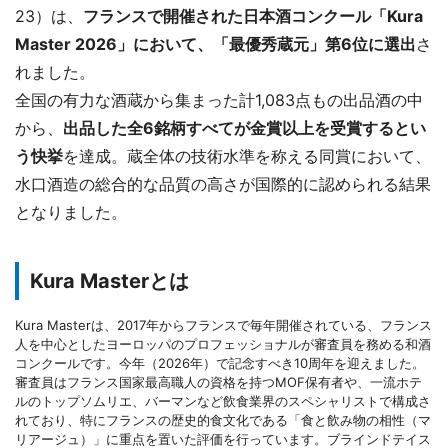
23）は、
フランスで開催された日本酒コンクール「Kura
Master 2026」において、「最優秀蔵元」第6位に選出
さ
れました。
全国の有力な酒蔵から集まった計1,083点もの出品酒の中
から、
出品した全6銘柄すべてが金賞以上を受賞するとい
う快挙
を達成。蔵全体の技術水準を称える同賞において、
水口酒造の総合的な品質の高さが国際的に認められる結果
となりました。
Kura Masterとは
Kura Masterは、2017年からフランスで毎年開催されている、フランス
人を中心としたヨーロッパのプロフェッショナルが審査員を務める和酒
コンクールです。今年（2026年）で記念すべき10周年を迎えました。
審査員はフランス国家最高職人の資格を持つMOF保有者や、一流ホテ
ルのトップソムリエ、バーマンなど飲食業界のスペシャリストで構成さ
れており、特にフランスの歴史的食文化である「食と飲み物の相性（マ
リアージュ）」に重点を置いた評価を行っています。ブラインドテイス