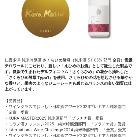
仁喜多津 純米吟醸酒 さくらひめ酵母（純米酒 51-65% 部門 金賞）
愛媛
テロワールにこだわり、新しい「えひめのお酒」として誕生した製品で
す。愛媛で生まれたデルフィニウム「さくらひめ」の花から抽出した
「さくらひめ酵母 Type1」を使用。さくらひめの花を想起させる華やか
な香りと、果実のようなジューシーさも感じるバランスの良い酒質に仕
上がっています。
【受賞歴】
・ワイングラスでおいしい日本酒アワード2026プレミアム純米部門
「金賞」受賞
・KURA MASTER2025 純米酒部門「プラチナ賞」受賞
・ミラノ酒チャレンジ2025 純米吟醸酒部門 「プラチナ賞」受賞
・International Wine Challenge2024 純米吟醸部門 「金賞」受賞
・ワイングラスでおいしい日本酒アワード2024プレミアム純米部門