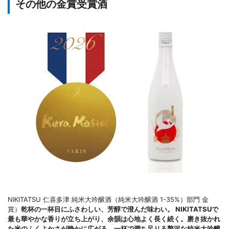
その他の金賞受賞酒
NIKITATSU 仁喜多津 純米大吟醸酒（純米大吟醸酒 1-35%）部門 金
賞）
乾杯の一杯目にふさわしい、芳醇で澄んだ味わい。 NIKITATSUで
最も華やかな香りが立ち上がり、余韻は心地よく長く続く。磨き抜かれ
た米のふくよかさが静かに広がる、一杯で満ち足りる贅沢な純米大吟醸