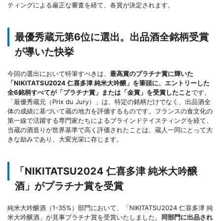
ティングによる厳正な審査を経て、各賞が決定されます。
最優秀蔵元第6位に選出。出品酒全銘柄受賞
が導いた快挙
今回の選出において特筆すべきは、
最高賞のプラチナ賞に輝いた
「NIKITATSU2024 仁喜多津 純米大吟醸」を筆頭に、エントリーした
全6銘柄すべてが「プラチナ賞」または「金賞」を受賞したこと
です。
「最優秀蔵元（Prix du Jury）」は、特定の銘柄だけでなく、出品酒全
体の成績に基づいて蔵の地力を評価するものです。フランスの食文化の
第一線で活躍する専門家たちによるブラインドテイスティングを経て、
当蔵の酒造りが世界基準で高く評価されたことは、蔵人一同にとって大
きな励みであり、大変光栄に存じます。
「NIKITATSU2024 仁喜多津 純米大吟醸
酒」がプラチナ賞を受賞
純米大吟醸酒（1-35%）部門において、「NIKITATSU2024 仁喜多津 純
米大吟醸酒」が見事プラチナ賞を受賞いたしました。
同部門に出品され