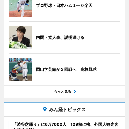
プロ野球・日本ハム１―０楽天
内閣・党人事、説明避ける
岡山学芸館が２回戦へ 高校野球
もっと見る
みん経トピックス
「渋谷盆踊り」に6万7000人 109前に櫓、外国人観光客