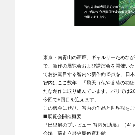
東京・南青山の画廊、ギャルリーためなが
で、新作の展覧会および講演会を開催いた
てお披露目する智内の新作約15点を、日
智内はここ数年、「飛天（仏や菩薩の功徳
たな創作に取り組んでいます。パリでは20
今回で9回目を迎えます。
この機会にぜひ、智内の作品と世界観をご
■展覧会開催概要
『巴里展のプレビュー 智内兄助展』（ギ
会場 蕨市立歴史民俗資料館