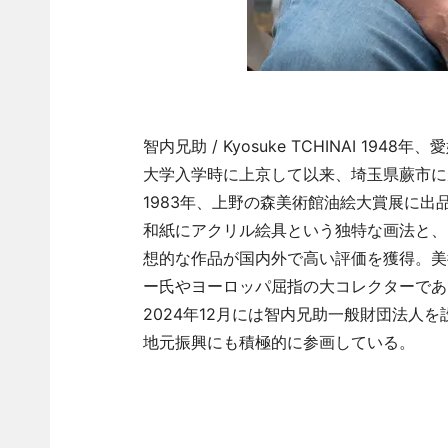
智内兄助 / Kyosuke TCHINAI 1
大学入学時に上京して以来、埼玉県蕨市に
1983年、上野の森美術館油絵大賞展に出
和紙にアクリル絵具という独特な画法と、
想的な作品が国内外で高い評価を獲得。美
ー氏やヨーロッパ屈指の大コレクターであ
2024年12月には智内兄助一般財団法人
地元振興にも積極的に参画している。