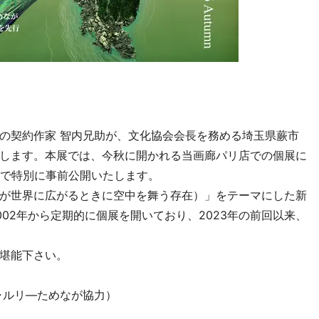
の契約作家 智内兄助が、文化協会会長を務める埼玉県蕨市
します。本展では、今秋に開かれる当画廊パリ店での個展に
本で特別に事前公開いたします。
が世界に広がるときに空中を舞う存在）」をテーマにした新
02年から定期的に個展を開いており、2023年の前回以来、
堪能下さい。
ャルリ―ためなが協力）