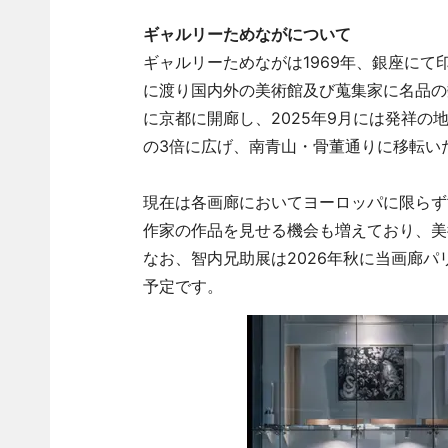
ギャルリーためながについて
ギャルリーためながは1969年、銀座に
に渡り国内外の美術館及び蒐集家に名品の数
に京都に開廊し、2025年9月には発祥
の3倍に広げ、南青山・骨董通りに移転い
現在は各画廊においてヨーロッパに限らず
作家の作品を見せる機会も増えており、美
なお、智内兄助展は2026年秋に当画廊パリ店（18
予定です。