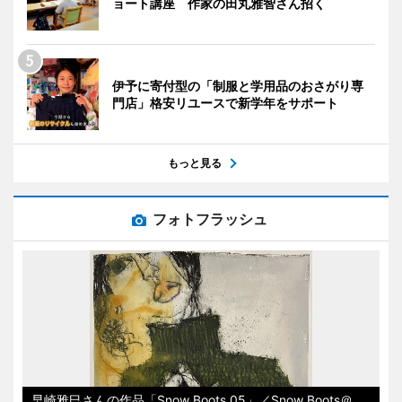
ョート講座 作家の田丸雅智さん招く
伊予に寄付型の「制服と学用品のおさがり専
門店」格安リユースで新学年をサポート
もっと見る
フォトフラッシュ
早崎雅巳さんの作品「Snow Boots 05」／Snow Boots＠