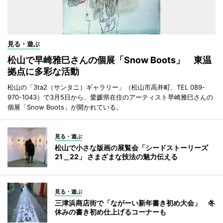
見る・遊ぶ
松山で早崎雅巳さんの個展「Snow Boots」 東温
拠点に多彩な活動
松山の「3ta2（サンタニ）ギャラリー」（松山市高井町、TEL 089-
970-1043）で3月5日から、愛媛県在住のアーティスト早崎雅巳さんの
個展「Snow Boots」が開かれている。
見る・遊ぶ
松山で小さな版画の展覧会「シードストーリーズ
21＿22」 さまざまな技法の魅力伝える
見る・遊ぶ
三津浜商店街で「ながーい新年書き初め大会」 冬
休みの書き初め仕上げるコーナーも