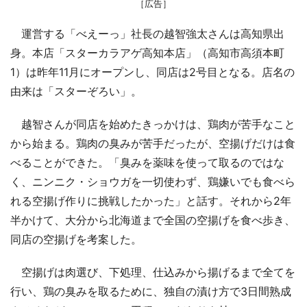
［広告］
運営する「べえーっ」社長の越智強太さんは高知県出
身。本店「スターカラアゲ高知本店」（高知市高須本町
1）は昨年11月にオープンし、同店は2号目となる。店名の
由来は「スターぞろい」。
越智さんが同店を始めたきっかけは、鶏肉が苦手なこと
から始まる。鶏肉の臭みが苦手だったが、空揚げだけは食
べることができた。「臭みを薬味を使って取るのではな
く、ニンニク・ショウガを一切使わず、鶏嫌いでも食べら
れる空揚げ作りに挑戦したかった」と話す。それから2年
半かけて、大分から北海道まで全国の空揚げを食べ歩き、
同店の空揚げを考案した。
空揚げは肉選び、下処理、仕込みから揚げるまで全てを
行い、鶏の臭みを取るために、独自の漬け方で3日間熟成