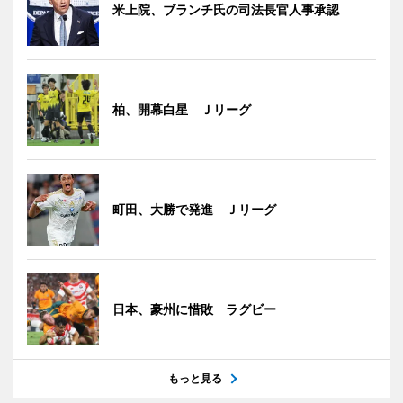
米上院、ブランチ氏の司法長官人事承認
柏、開幕白星 Ｊリーグ
町田、大勝で発進 Ｊリーグ
日本、豪州に惜敗 ラグビー
もっと見る