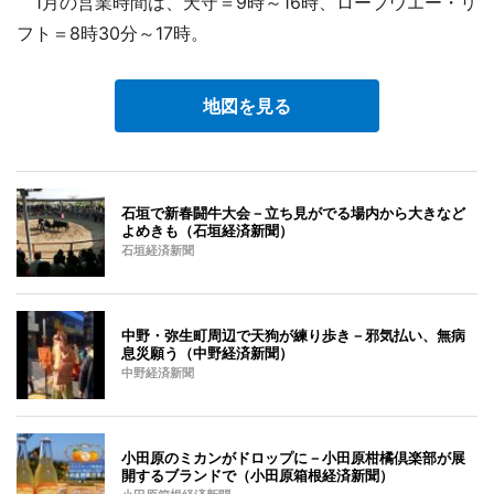
1月の営業時間は、天守＝9時～16時、ロープウエー・リ
フト＝8時30分～17時。
地図を見る
石垣で新春闘牛大会－立ち見がでる場内から大きなど
よめきも（石垣経済新聞）
石垣経済新聞
中野・弥生町周辺で天狗が練り歩き－邪気払い、無病
息災願う（中野経済新聞）
中野経済新聞
小田原のミカンがドロップに－小田原柑橘倶楽部が展
開するブランドで（小田原箱根経済新聞）