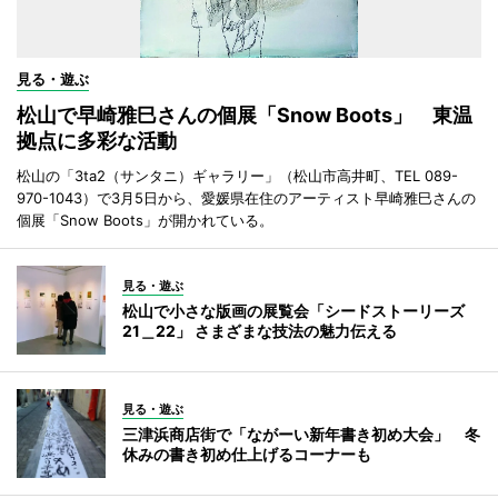
見る・遊ぶ
松山で早崎雅巳さんの個展「Snow Boots」 東温
拠点に多彩な活動
松山の「3ta2（サンタニ）ギャラリー」（松山市高井町、TEL 089-
970-1043）で3月5日から、愛媛県在住のアーティスト早崎雅巳さんの
個展「Snow Boots」が開かれている。
見る・遊ぶ
松山で小さな版画の展覧会「シードストーリーズ
21＿22」 さまざまな技法の魅力伝える
見る・遊ぶ
三津浜商店街で「ながーい新年書き初め大会」 冬
休みの書き初め仕上げるコーナーも