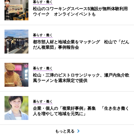
暮らす・働く
松山のコワーキングスペース5施設が無料体験利用
ウイーク オンラインイベントも
暮らす・働く
都市部人材と地域企業をマッチング 松山で「だん
だん複業団」事例報告会
暮らす・働く
松山・三津のビストロサンジャック、瀬戸内魚介欧
風ラーメンを週末限定で提供
暮らす・働く
企業・個人の「複業好事例」募集 「生き生き働く
人を増やして地域を元気に」
もっと見る