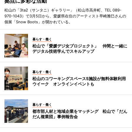
拠点に多彩な活動
松山の「3ta2（サンタニ）ギャラリー」（松山市高井町、TEL 089-
970-1043）で3月5日から、愛媛県在住のアーティスト早崎雅巳さんの
個展「Snow Boots」が開かれている。
暮らす・働く
松山で「愛媛デジ女プロジェクト」 仲間と一緒に
デジタル技術学んでスキルアップ
暮らす・働く
松山のコワーキングスペース5施設が無料体験利用
ウイーク オンラインイベントも
暮らす・働く
都市部人材と地域企業をマッチング 松山で「だん
だん複業団」事例報告会