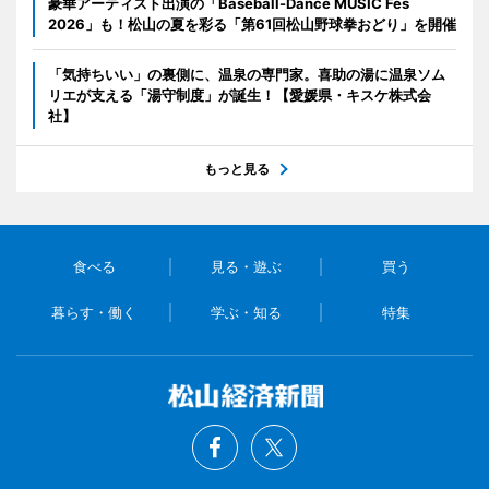
豪華アーティスト出演の「Baseball-Dance MUSIC Fes
2026」も！松山の夏を彩る「第61回松山野球拳おどり」を開催
「気持ちいい」の裏側に、温泉の専門家。喜助の湯に温泉ソム
リエが支える「湯守制度」が誕生！【愛媛県・キスケ株式会
社】
もっと見る
食べる
見る・遊ぶ
買う
暮らす・働く
学ぶ・知る
特集