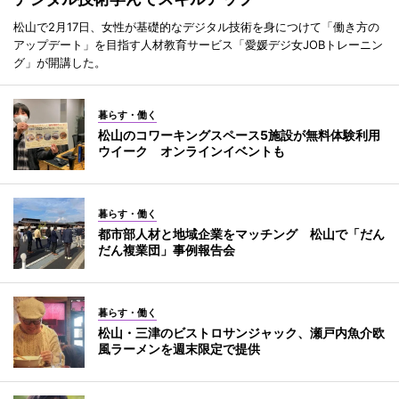
松山で2月17日、女性が基礎的なデジタル技術を身につけて「働き方の
アップデート」を目指す人材教育サービス「愛媛デジ女JOBトレーニン
グ」が開講した。
暮らす・働く
松山のコワーキングスペース5施設が無料体験利用
ウイーク オンラインイベントも
暮らす・働く
都市部人材と地域企業をマッチング 松山で「だん
だん複業団」事例報告会
暮らす・働く
松山・三津のビストロサンジャック、瀬戸内魚介欧
風ラーメンを週末限定で提供