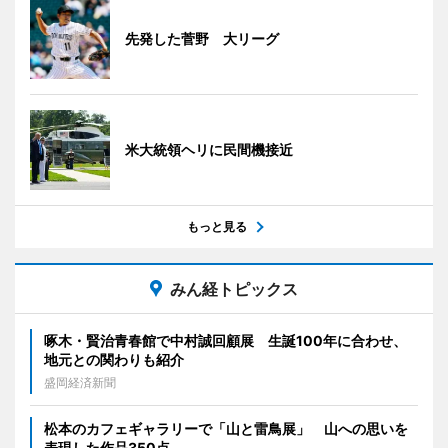
先発した菅野 大リーグ
米大統領ヘリに民間機接近
もっと見る
みん経トピックス
啄木・賢治青春館で中村誠回顧展 生誕100年に合わせ、
地元との関わりも紹介
盛岡経済新聞
松本のカフェギャラリーで「山と雷鳥展」 山への思いを
表現した作品350点