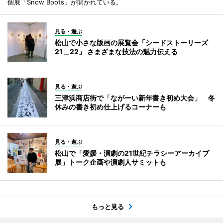
個展「Snow Boots」が開かれている。
見る・遊ぶ
松山で小さな版画の展覧会「シードストーリーズ
21＿22」 さまざまな技法の魅力伝える
見る・遊ぶ
三津浜商店街で「ながーい新年書き初め大会」 冬
休みの書き初め仕上げるコーナーも
見る・遊ぶ
松山で「愛媛・演劇の21世紀チラシーアーカイブ
展」トーク企画や演劇人サミットも
もっと見る