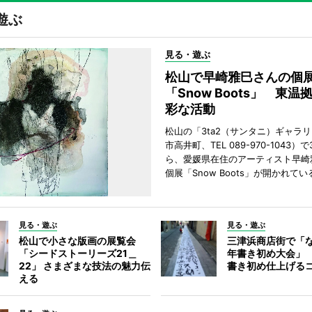
遊ぶ
見る・遊ぶ
松山で早崎雅巳さんの個
「Snow Boots」 東温
彩な活動
松山の「3ta2（サンタニ）ギャラ
市高井町、TEL 089-970-1043）
ら、愛媛県在住のアーティスト早崎
個展「Snow Boots」が開かれてい
見る・遊ぶ
見る・遊ぶ
松山で小さな版画の展覧会
三津浜商店街で「
「シードストーリーズ21＿
年書き初め大会」
22」 さまざまな技法の魅力伝
書き初め仕上げる
える