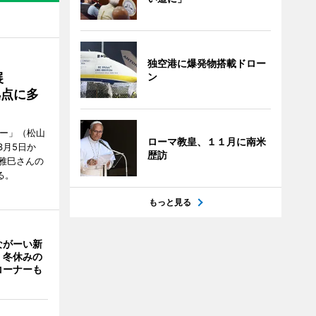
独空港に爆発物搭載ドロー
展
ン
拠点に多
リー」（松山
ローマ教皇、１１月に南米
で3月5日か
歴訪
雅巳さんの
る。
もっと見る
ながーい新
 冬休みの
コーナーも