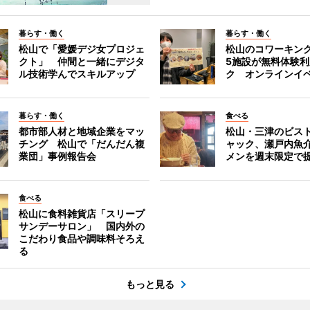
暮らす・働く
暮らす・働く
松山で「愛媛デジ女プロジェ
松山のコワーキン
クト」 仲間と一緒にデジタ
5施設が無料体験
ル技術学んでスキルアップ
ク オンラインイ
暮らす・働く
食べる
都市部人材と地域企業をマッ
松山・三津のビス
チング 松山で「だんだん複
ャック、瀬戸内魚
業団」事例報告会
メンを週末限定で
食べる
松山に食料雑貨店「スリープ
サンデーサロン」 国内外の
こだわり食品や調味料そろえ
る
もっと見る