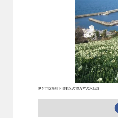
伊予市双海町下灘地区の10万本の水仙畑