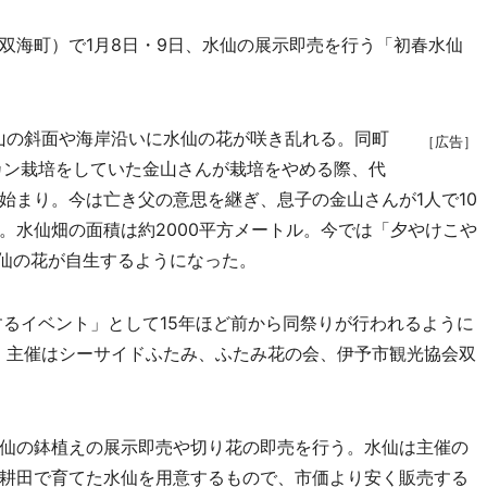
海町）で1月8日・9日、水仙の展示即売を行う「初春水仙
山の斜面や海岸沿いに水仙の花が咲き乱れる。同町
［広告］
カン栽培をしていた金山さんが栽培をやめる際、代
始まり。今は亡き父の意思を継ぎ、息子の金山さんが1人で10
。水仙畑の面積は約2000平方メートル。今では「夕やけこや
水仙の花が自生するようになった。
るイベント」として15年ほど前から同祭りが行われるように
。主催はシーサイドふたみ、ふたみ花の会、伊予市観光協会双
仙の鉢植えの展示即売や切り花の即売を行う。水仙は主催の
耕田で育てた水仙を用意するもので、市価より安く販売する