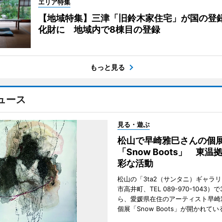
エリア特集
【地域特集】三津「旧鈴木家住宅」が国の登
化財に 地域内で8棟目の登録
もっと見る
ュース
見る・遊ぶ
松山で早崎雅巳さんの個
「Snow Boots」 東温
彩な活動
松山の「3ta2（サンタニ）ギャラ
市高井町、TEL 089-970-1043）
ら、愛媛県在住のアーティスト早崎
個展「Snow Boots」が開かれてい