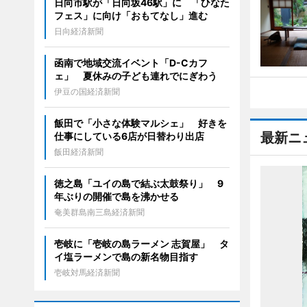
日向市駅が「日向坂46駅」に 「ひなた
フェス」に向け「おもてなし」進む
日向経済新聞
函南で地域交流イベント「D-Cカフ
ェ」 夏休みの子ども連れでにぎわう
伊豆の国経済新聞
飯田で「小さな体験マルシェ」 好きを
最新ニ
仕事にしている6店が日替わり出店
飯田経済新聞
徳之島「ユイの島で結ぶ太鼓祭り」 9
年ぶりの開催で島を沸かせる
奄美群島南三島経済新聞
壱岐に「壱岐の島ラーメン 志賀屋」 タ
イ塩ラーメンで島の新名物目指す
壱岐対馬経済新聞