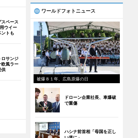
ワールドフォトニュース
グスペース
利用ウイー
ベントも
トロサンジ
介欧風ラー
提供
被爆８１年、広島原爆の日
ドローン企業社長、車爆破
で重傷
ハシナ前首相「母国を正し
い道に」