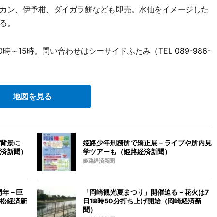
カン、伊予柑、ダイガラ餅なども即売。水仙をイメージした
る。
0時～15時。問い合わせはシーサイドふたみ（TEL
089-986-
地図を見る
背景に
姫路少年刑務所で矯正展－ライブや所内見
経済新聞）
学ツアーも（姫路経済新聞）
姫路経済新聞
周年－巨
「岡崎観光夏まつり」開催迫る－花火は7
松経済新
日18時50分打ち上げ開始（岡崎経済新
聞）