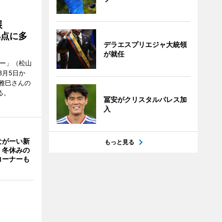
展
拠点に多
デラエスプリエジャ大統領
が就任
リー」（松山
で3月5日か
雅巳さんの
る。
冨安がクリスタルパレス加
入
ながーい新
もっと見る
 冬休みの
コーナーも