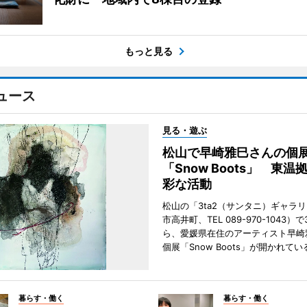
もっと見る
ュース
見る・遊ぶ
松山で早崎雅巳さんの個
「Snow Boots」 東温
彩な活動
松山の「3ta2（サンタニ）ギャラ
市高井町、TEL 089-970-1043）
ら、愛媛県在住のアーティスト早崎
個展「Snow Boots」が開かれてい
暮らす・働く
暮らす・働く