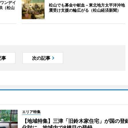
ワンデイ
松山でも募金や献血－東北地方太平洋沖地
供（松山
震受け支援の輪広がる（松山経済新聞）
記事
次の記事
エリア特集
【地域特集】三津「旧鈴木家住宅」が国の登
化財に 地域内で8棟目の登録