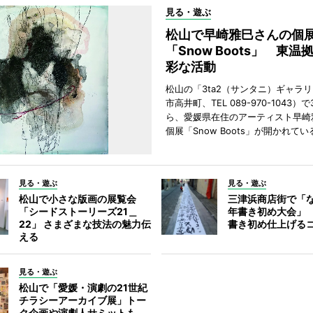
見る・遊ぶ
松山で早崎雅巳さんの個
「Snow Boots」 東温
彩な活動
松山の「3ta2（サンタニ）ギャラ
市高井町、TEL 089-970-1043）
ら、愛媛県在住のアーティスト早崎
個展「Snow Boots」が開かれてい
見る・遊ぶ
見る・遊ぶ
松山で小さな版画の展覧会
三津浜商店街で「
「シードストーリーズ21＿
年書き初め大会」
22」 さまざまな技法の魅力伝
書き初め仕上げる
える
見る・遊ぶ
松山で「愛媛・演劇の21世紀
チラシーアーカイブ展」トー
ク企画や演劇人サミットも