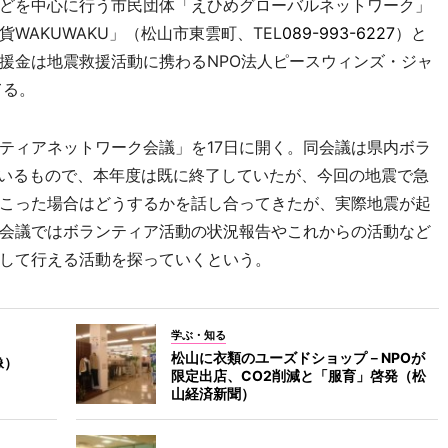
どを中心に行う市民団体「えひめグローバルネットワーク」
WAKUWAKU」（松山市東雲町、TEL
089-993-6227
）と
援金は地震救援活動に携わるNPO法人ピースウィンズ・ジャ
てる。
ィアネットワーク会議」を17日に開く。同会議は県内ボラ
ているもので、本年度は既に終了していたが、今回の地震で急
こった場合はどうするかを話し合ってきたが、実際地震が起
会議ではボランティア活動の状況報告やこれからの活動など
して行える活動を探っていくという。
学ぶ・知る
松山に衣類のユーズドショップ－NPOが
像）
限定出店、CO2削減と「服育」啓発（松
山経済新聞）