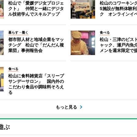
松山で「愛媛デジ女プロジェ
松山のコワーキン
クト」 仲間と一緒にデジタ
5施設が無料体験
ル技術学んでスキルアップ
ク オンラインイ
暮らす・働く
食べる
都市部人材と地域企業をマッ
松山・三津のビス
チング 松山で「だんだん複
ャック、瀬戸内魚
業団」事例報告会
メンを週末限定で
食べる
松山に食料雑貨店「スリープ
サンデーサロン」 国内外の
こだわり食品や調味料そろえ
る
もっと見る
遊ぶ