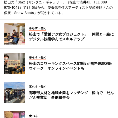
松山の「3ta2（サンタニ）ギャラリー」（松山市高井町、TEL 089-
970-1043）で3月5日から、愛媛県在住のアーティスト早崎雅巳さんの
個展「Snow Boots」が開かれている。
暮らす・働く
松山で「愛媛デジ女プロジェクト」 仲間と一緒に
デジタル技術学んでスキルアップ
暮らす・働く
松山のコワーキングスペース5施設が無料体験利用
ウイーク オンラインイベントも
暮らす・働く
都市部人材と地域企業をマッチング 松山で「だん
だん複業団」事例報告会
食べる