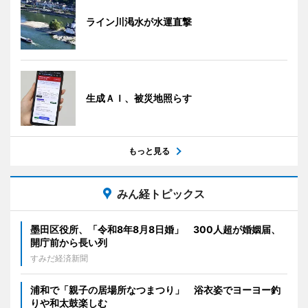
ライン川渇水が水運直撃
生成ＡＩ、被災地照らす
もっと見る
みん経トピックス
墨田区役所、「令和8年8月8日婚」 300人超が婚姻届、
開庁前から長い列
すみだ経済新聞
浦和で「親子の居場所なつまつり」 浴衣姿でヨーヨー釣
りや和太鼓楽しむ