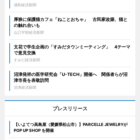
浦和経済新聞
厚狭に保護猫カフェ「ねことおちゃ」 古民家改築、猫と
の触れ合いも
山口宇部経済新聞
文花で学生企画の「すみだタウンミーティング」 4テーマ
で意見交換
すみだ経済新聞
沼津発祥の医学研究会「U-TECH」開催へ 関係者らが沼
津市長を表敬訪問
沼津経済新聞
プレスリリース
【いよてつ高島屋（愛媛県松山市）】PARCELLE JEWELRYが
POP UP SHOP を開催