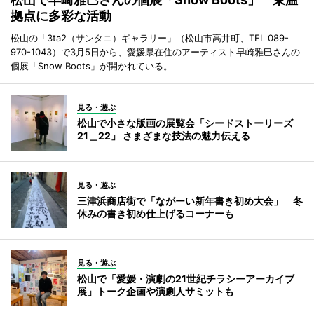
拠点に多彩な活動
松山の「3ta2（サンタニ）ギャラリー」（松山市高井町、TEL 089-
970-1043）で3月5日から、愛媛県在住のアーティスト早崎雅巳さんの
個展「Snow Boots」が開かれている。
見る・遊ぶ
松山で小さな版画の展覧会「シードストーリーズ
21＿22」 さまざまな技法の魅力伝える
見る・遊ぶ
三津浜商店街で「ながーい新年書き初め大会」 冬
休みの書き初め仕上げるコーナーも
見る・遊ぶ
松山で「愛媛・演劇の21世紀チラシーアーカイブ
展」トーク企画や演劇人サミットも