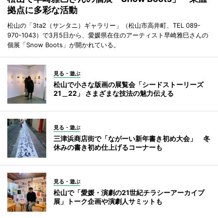
拠点に多彩な活動
松山の「3ta2（サンタニ）ギャラリー」（松山市高井町、TEL 089-
970-1043）で3月5日から、愛媛県在住のアーティスト早崎雅巳さんの
個展「Snow Boots」が開かれている。
見る・遊ぶ
松山で小さな版画の展覧会「シードストーリーズ
21＿22」 さまざまな技法の魅力伝える
見る・遊ぶ
三津浜商店街で「ながーい新年書き初め大会」 冬
休みの書き初め仕上げるコーナーも
見る・遊ぶ
松山で「愛媛・演劇の21世紀チラシーアーカイブ
展」トーク企画や演劇人サミットも