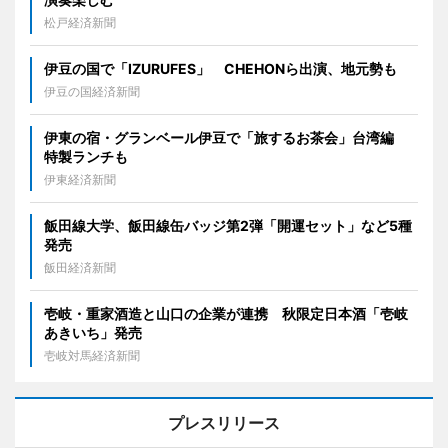
松戸経済新聞
伊豆の国で「IZURUFES」 CHEHONら出演、地元勢も
伊豆の国経済新聞
伊東の宿・グランベール伊豆で「旅するお茶会」台湾編
特製ランチも
伊東経済新聞
飯田線大学、飯田線缶バッジ第2弾「開運セット」など5種
発売
飯田経済新聞
壱岐・重家酒造と山口の企業が連携 秋限定日本酒「壱岐
あきいち」発売
壱岐対馬経済新聞
プレスリリース