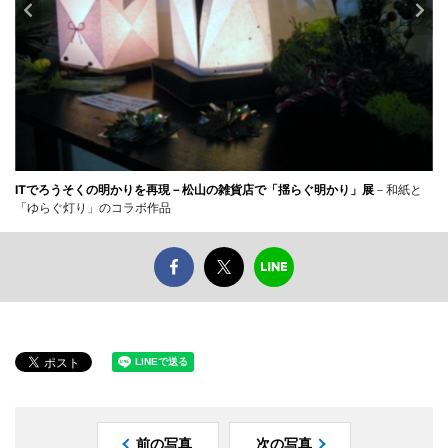
ITでろうそくの明かりを再現－松山の雑貨店で「揺らぐ明かり」展
－和紙と
「ゆらぐ灯り」のコラボ作品
前の写真
次の写真