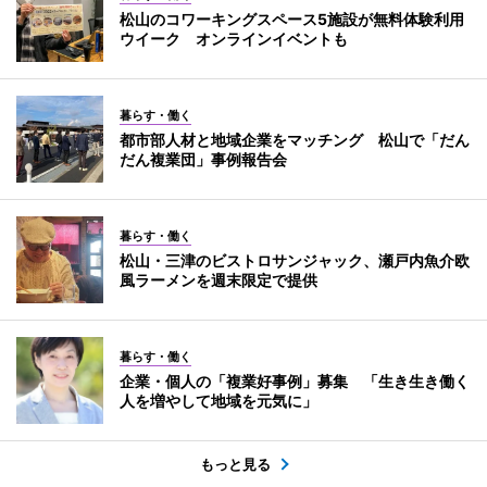
松山のコワーキングスペース5施設が無料体験利用
ウイーク オンラインイベントも
暮らす・働く
都市部人材と地域企業をマッチング 松山で「だん
だん複業団」事例報告会
暮らす・働く
松山・三津のビストロサンジャック、瀬戸内魚介欧
風ラーメンを週末限定で提供
暮らす・働く
企業・個人の「複業好事例」募集 「生き生き働く
人を増やして地域を元気に」
もっと見る