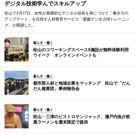
デジタル技術学んでスキルアップ
松山で2月17日、女性が基礎的なデジタル技術を身につけて「働き方の
アップデート」を目指す人材教育サービス「愛媛デジ女JOBトレーニン
グ」が開講した。
暮らす・働く
松山のコワーキングスペース5施設が無料体験利用
ウイーク オンラインイベントも
暮らす・働く
都市部人材と地域企業をマッチング 松山で「だん
だん複業団」事例報告会
暮らす・働く
松山・三津のビストロサンジャック、瀬戸内魚介欧
風ラーメンを週末限定で提供