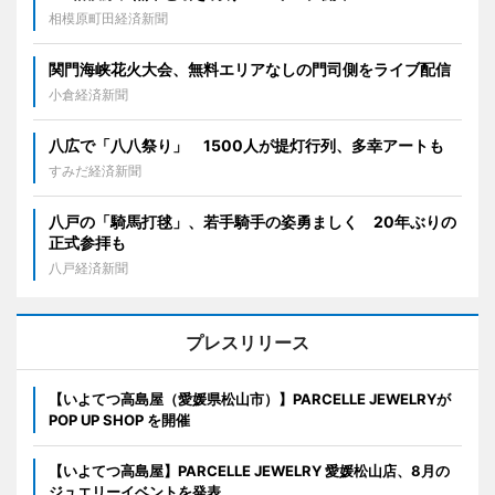
相模原町田経済新聞
関門海峡花火大会、無料エリアなしの門司側をライブ配信
小倉経済新聞
八広で「八八祭り」 1500人が提灯行列、多幸アートも
すみだ経済新聞
八戸の「騎馬打毬」、若手騎手の姿勇ましく 20年ぶりの
正式参拝も
八戸経済新聞
プレスリリース
【いよてつ高島屋（愛媛県松山市）】PARCELLE JEWELRYが
POP UP SHOP を開催
【いよてつ高島屋】PARCELLE JEWELRY 愛媛松山店、8月の
ジュエリーイベントを発表