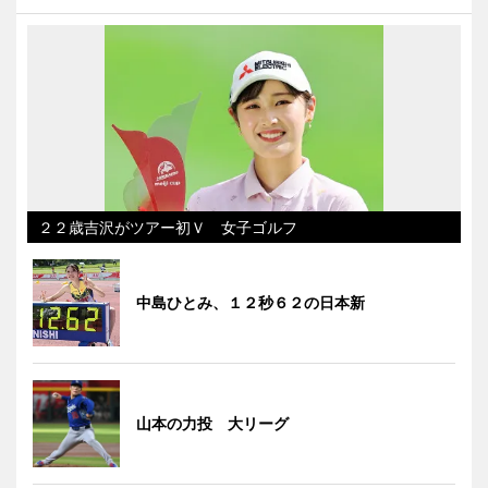
２２歳吉沢がツアー初Ｖ 女子ゴルフ
中島ひとみ、１２秒６２の日本新
山本の力投 大リーグ