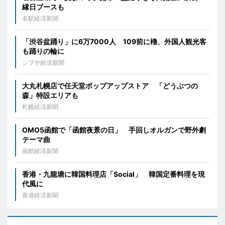
縁日ブースも
名駅経済新聞
「渋谷盆踊り」に6万7000人 109前に櫓、外国人観光客
も踊りの輪に
シブヤ経済新聞
大丸札幌店で任天堂ポップアップストア 「どうぶつの
森」特設エリアも
札幌経済新聞
OMO5函館で「函館夜景の日」 手回しオルガンで野外劇
テーマ曲
函館経済新聞
香港・九龍塘に韓国料理店「Social」 韓国定番料理を現
代風に
香港経済新聞