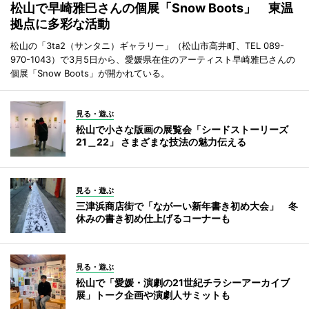
松山で早崎雅巳さんの個展「Snow Boots」 東温
拠点に多彩な活動
松山の「3ta2（サンタニ）ギャラリー」（松山市高井町、TEL 089-
970-1043）で3月5日から、愛媛県在住のアーティスト早崎雅巳さんの
個展「Snow Boots」が開かれている。
見る・遊ぶ
松山で小さな版画の展覧会「シードストーリーズ
21＿22」 さまざまな技法の魅力伝える
見る・遊ぶ
三津浜商店街で「ながーい新年書き初め大会」 冬
休みの書き初め仕上げるコーナーも
見る・遊ぶ
松山で「愛媛・演劇の21世紀チラシーアーカイブ
展」トーク企画や演劇人サミットも