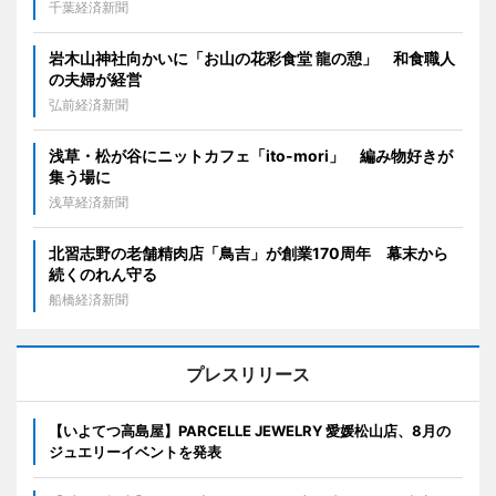
千葉経済新聞
岩木山神社向かいに「お山の花彩食堂 龍の憩」 和食職人
の夫婦が経営
弘前経済新聞
浅草・松が谷にニットカフェ「ito-mori」 編み物好きが
集う場に
浅草経済新聞
北習志野の老舗精肉店「鳥吉」が創業170周年 幕末から
続くのれん守る
船橋経済新聞
プレスリリース
【いよてつ高島屋】PARCELLE JEWELRY 愛媛松山店、8月の
ジュエリーイベントを発表