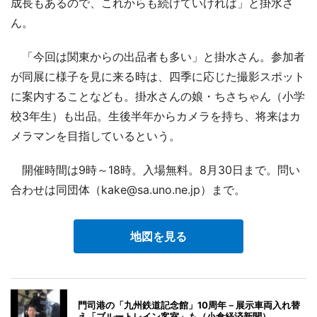
成長もあるので、これからも続けていければ」と掛水さ
ん。
「今回は関東からの出品者も多い」と掛水さん。参加者
が同展に様子を見に来る時は、四季に応じた撮影スポット
に案内することなども。掛水さんの娘・ちさちゃん（小学
校3年生）も出品。生後半年からカメラを持ち、将来はカ
メラマンを目指しているという。
開催時間は9時～18時。入場無料。8月30日まで。問い
合わせは同団体（kake@sa.uno.ne.jp）まで。
地図を見る
門司港の「九州鉄道記念館」10周年－展示車両入れ替
え「ブルートレイン客室」も（小倉経済新聞）