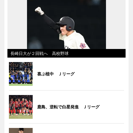
長崎日大が２回戦へ 高校野球
喜ぶ植中 Ｊリーグ
鹿島、逆転で白星発進 Ｊリーグ