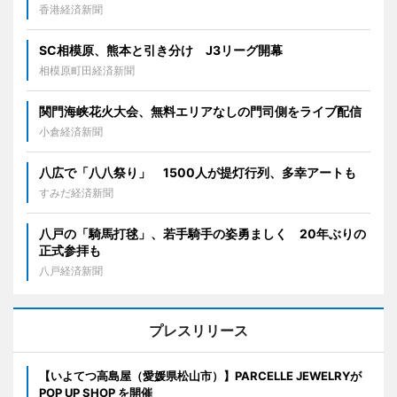
香港経済新聞
SC相模原、熊本と引き分け J3リーグ開幕
相模原町田経済新聞
関門海峡花火大会、無料エリアなしの門司側をライブ配信
小倉経済新聞
八広で「八八祭り」 1500人が提灯行列、多幸アートも
すみだ経済新聞
八戸の「騎馬打毬」、若手騎手の姿勇ましく 20年ぶりの
正式参拝も
八戸経済新聞
プレスリリース
【いよてつ高島屋（愛媛県松山市）】PARCELLE JEWELRYが
POP UP SHOP を開催