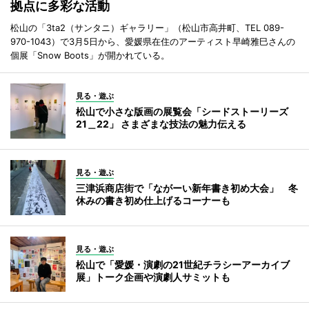
拠点に多彩な活動
松山の「3ta2（サンタニ）ギャラリー」（松山市高井町、TEL 089-
970-1043）で3月5日から、愛媛県在住のアーティスト早崎雅巳さんの
個展「Snow Boots」が開かれている。
見る・遊ぶ
松山で小さな版画の展覧会「シードストーリーズ
21＿22」 さまざまな技法の魅力伝える
見る・遊ぶ
三津浜商店街で「ながーい新年書き初め大会」 冬
休みの書き初め仕上げるコーナーも
見る・遊ぶ
松山で「愛媛・演劇の21世紀チラシーアーカイブ
展」トーク企画や演劇人サミットも