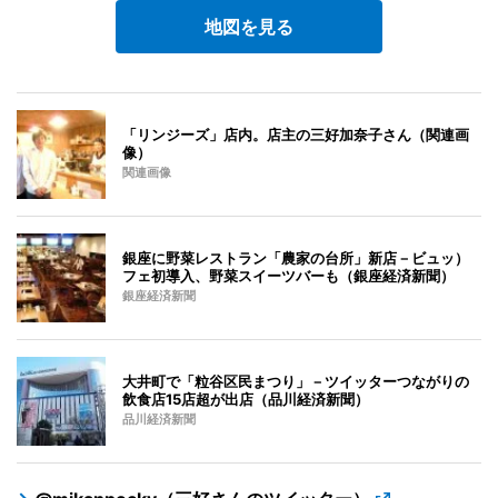
地図を見る
「リンジーズ」店内。店主の三好加奈子さん（関連画
像）
関連画像
銀座に野菜レストラン「農家の台所」新店－ビュッ）
フェ初導入、野菜スイーツバーも（銀座経済新聞）
銀座経済新聞
大井町で「粒谷区民まつり」－ツイッターつながりの
飲食店15店超が出店（品川経済新聞）
品川経済新聞