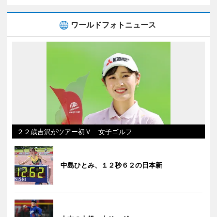
ワールドフォトニュース
２２歳吉沢がツアー初Ｖ 女子ゴルフ
中島ひとみ、１２秒６２の日本新