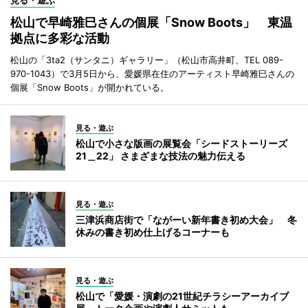
松山で早崎雅巳さんの個展「Snow Boots」 東温
拠点に多彩な活動
松山の「3ta2（サンタニ）ギャラリー」（松山市高井町、TEL 089-
970-1043）で3月5日から、愛媛県在住のアーティスト早崎雅巳さんの
個展「Snow Boots」が開かれている。
見る・遊ぶ
松山で小さな版画の展覧会「シードストーリーズ
21＿22」 さまざまな技法の魅力伝える
見る・遊ぶ
三津浜商店街で「ながーい新年書き初め大会」 冬
休みの書き初め仕上げるコーナーも
見る・遊ぶ
松山で「愛媛・演劇の21世紀チラシーアーカイブ