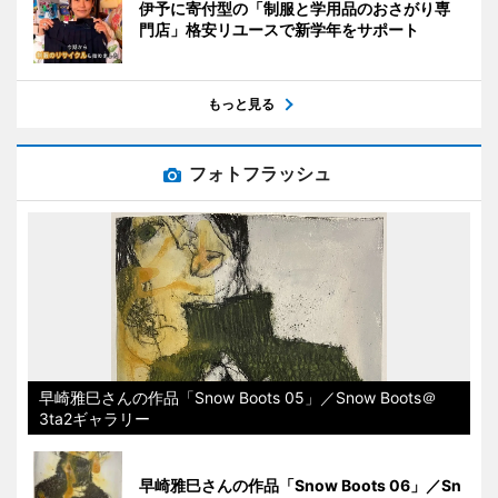
伊予に寄付型の「制服と学用品のおさがり専
門店」格安リユースで新学年をサポート
もっと見る
フォトフラッシュ
早崎雅巳さんの作品「Snow Boots 05」／Snow Boots＠
3ta2ギャラリー
早崎雅巳さんの作品「Snow Boots 06」／Sn