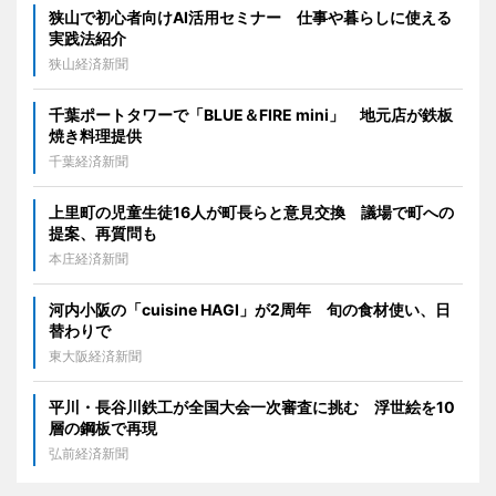
狭山で初心者向けAI活用セミナー 仕事や暮らしに使える
実践法紹介
狭山経済新聞
千葉ポートタワーで「BLUE＆FIRE mini」 地元店が鉄板
焼き料理提供
千葉経済新聞
上里町の児童生徒16人が町長らと意見交換 議場で町への
提案、再質問も
本庄経済新聞
河内小阪の「cuisine HAGI」が2周年 旬の食材使い、日
替わりで
東大阪経済新聞
平川・長谷川鉄工が全国大会一次審査に挑む 浮世絵を10
層の鋼板で再現
弘前経済新聞