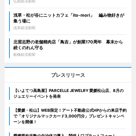
弘前経済新聞
浅草・松が谷にニットカフェ「ito-mori」 編み物好きが
集う場に
浅草経済新聞
北習志野の老舗精肉店「鳥吉」が創業170周年 幕末から
続くのれん守る
船橋経済新聞
プレスリリース
【いよてつ高島屋】PARCELLE JEWELRY 愛媛松山店、8月の
ジュエリーイベントを発表
【愛媛・松山】WEB限定！アート不動産公式HPからの来店予約
で「オリジナルマックカード3,000円分」プレゼントキャンペ
ーンを開催！
愛媛県約半数の自治体で導入、関係人口プラットフォーム