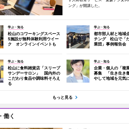
ング」が開講した。
学ぶ・知る
学ぶ・知る
松山のコワーキングスペース
都市部人材と地域
5施設が無料体験利用ウイー
チング 松山で「
ク オンラインイベントも
業団」事例報告会
学ぶ・知る
学ぶ・知る
松山に食料雑貨店「スリープ
企業・個人の「複
サンデーサロン」 国内外の
募集 「生き生き
こだわり食品や調味料そろえ
やして地域を元気
る
もっと見る
・働く