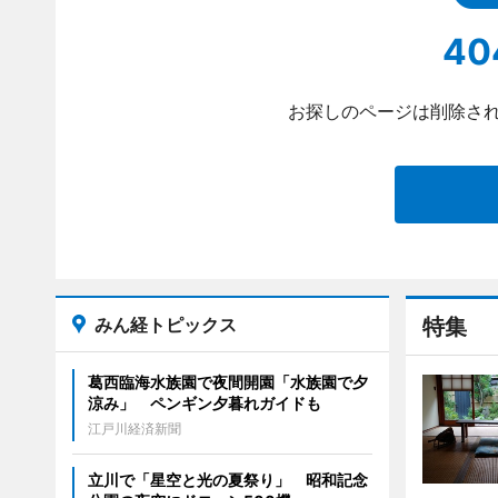
40
お探しのページは削除され
みん経トピックス
特集
葛西臨海水族園で夜間開園「水族園で夕
涼み」 ペンギン夕暮れガイドも
江戸川経済新聞
立川で「星空と光の夏祭り」 昭和記念