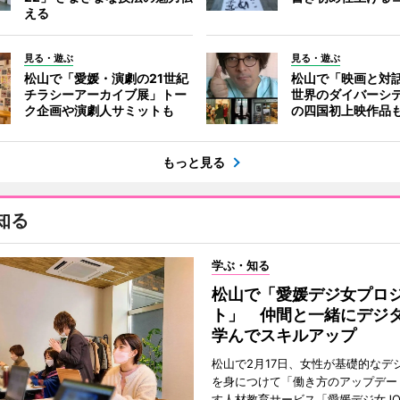
える
見る・遊ぶ
見る・遊ぶ
松山で「愛媛・演劇の21世紀
松山で「映画と対
チラシーアーカイブ展」トー
世界のダイバーシテ
ク企画や演劇人サミットも
の四国初上映作品
もっと見る
知る
学ぶ・知る
松山で「愛媛デジ女プロ
ト」 仲間と一緒にデジ
学んでスキルアップ
松山で2月17日、女性が基礎的なデ
を身につけて「働き方のアップデー
す人材教育サービス「愛媛デジ女JO