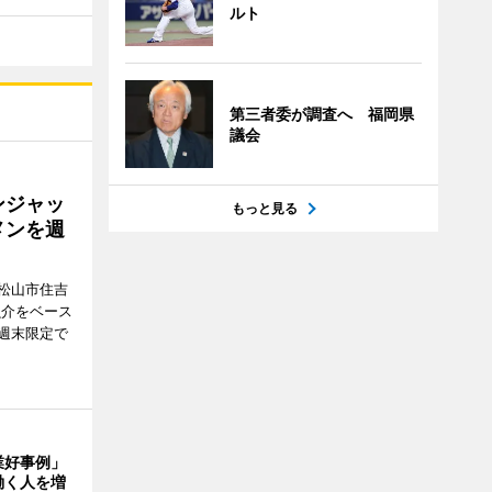
ルト
第三者委が調査へ 福岡県
議会
ンジャッ
もっと見る
メンを週
松山市住吉
魚介をベース
週末限定で
業好事例」
働く人を増