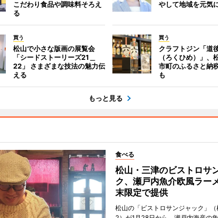
こだわり食品や調味料そろえ
やして地域を元気
る
買う
買う
松山で小さな版画の展覧会
クラフトジン「道
「シードストーリーズ21＿
（ろくひめ）」、
22」 さまざまな技法の魅力伝
市町のふるさと納
える
も
もっと見る
食べる
松山・三津のビストロサ
ク、瀬戸内魚介欧風ラー
末限定で提供
松山の「ビストロサンジャック」（
2）が1月28日から、瀬戸内海産の