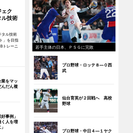
ジェク
タル技術
ジタル技術
ト」を目指
Bトレーニ
若手主体の日本、ＰＳＧに完敗
プロ野球・ロッテ８―０西
武
企業をマッ
だんだん複
仙台育英が２回戦へ 高校
野球
業好事例」
働く人を増
に」
プロ野球・中日４―１ヤク