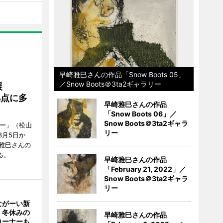
早崎雅巳さんの作品「Snow Boots 05」
／Snow Boots＠3ta2ギャラリー
展
拠点に多
早崎雅巳さんの作品
「Snow Boots 06」／
Snow Boots＠3ta2ギャラ
リー」（松山
リー
で3月5日か
雅巳さんの
る。
早崎雅巳さんの作品
「February 21, 2022」／
Snow Boots＠3ta2ギャラ
リー
ながーい新
 冬休みの
早崎雅巳さんの作品
コーナーも