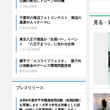
公園の夜空にドローン500機
立川経済新聞
千葉市の海辺フォトコンテスト 海辺の
見る・
風景や人々テーマに
千葉経済新聞
東京八王子酒造が「生酒バー」イベン
ト 「八王子まつり」に合わせ企画
八王子経済新聞
横手で「エコライフフェスタ」 親子向
け体験会やゲームで環境問題啓発
横手経済新聞
プレスリリース
令和8年度伊予市職員採用試験（秋期試験）
を実施します！大学３年生を対象とした試
験（令和１０年度採用）も実施します！