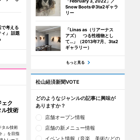
「February 3, 2022」／
Snow Boots＠3ta2ギャラ
リー
話で考える
「Linas as（リアーナス
ィ」 話題
アズ） つる性植物とし
も
て…」（2013年7月、3ta2
ギャラリー）
もっと見る
松山経済新聞VOTE
どのようなジャンルの記事に興味が
ジェク
ありますか？
タル技術
店舗オープン情報
ジタル技術
店舗の新メニュー情報
ト」を目指
イベント情報（音楽、美術などの
Bトレーニ