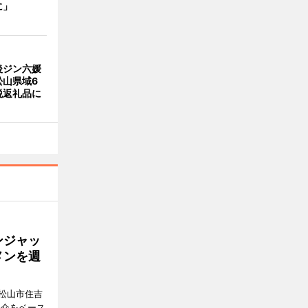
に」
後ジン六媛
松山県域6
税返礼品に
ンジャッ
メンを週
松山市住吉
魚介をベース