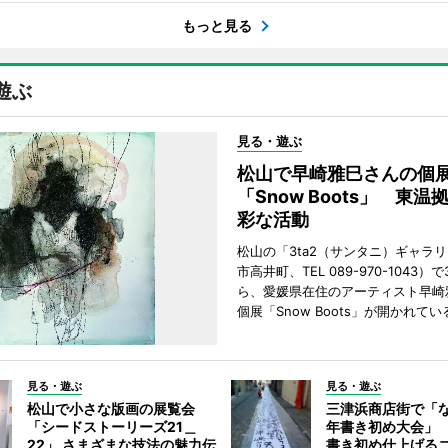
もっと見る
遊ぶ
見る・遊ぶ
松山で早崎雅巳さんの個
「Snow Boots」 東温
彩な活動
松山の「3ta2（サンタニ）ギャラ
市高井町、TEL 089-970-1043）
ら、愛媛県在住のアーティスト早崎
個展「Snow Boots」が開かれてい
見る・遊ぶ
見る・遊ぶ
松山で小さな版画の展覧会
三津浜商店街で「
「シードストーリーズ21＿
年書き初め大会」
22」 さまざまな技法の魅力伝
書き初め仕上げる