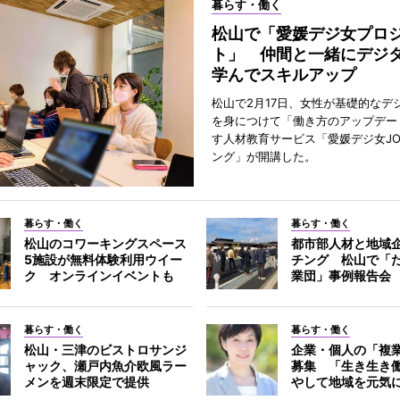
暮らす・働く
松山で「愛媛デジ女プロ
ト」 仲間と一緒にデジ
学んでスキルアップ
松山で2月17日、女性が基礎的なデ
を身につけて「働き方のアップデー
す人材教育サービス「愛媛デジ女JO
ング」が開講した。
暮らす・働く
暮らす・働く
松山のコワーキングスペース
都市部人材と地域
5施設が無料体験利用ウイー
チング 松山で「
ク オンラインイベントも
業団」事例報告会
暮らす・働く
暮らす・働く
松山・三津のビストロサンジ
企業・個人の「複
ャック、瀬戸内魚介欧風ラー
募集 「生き生き
メンを週末限定で提供
やして地域を元気